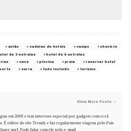
avião
cadeias de hotéis
campo
check-in
otel de 3 estrelas
hotel de 4 estrelas
rias
neve
piscina
praia
reservar hotel
sorts
serra
tudo incluído
turismo
View More Posts
ias em 2005 e tem interesse especial por gadgets com ecrã
jo. É editor do site Trendy e faz regularmente viagens pelo País
azer surf. Pode falar com ele pelo e-mail