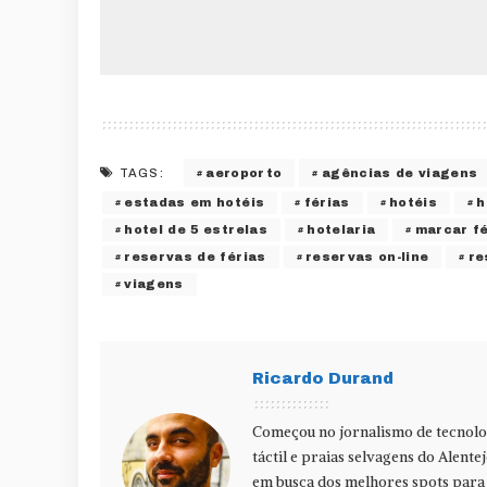
aeroporto
agências de viagens
TAGS:
estadas em hotéis
férias
hotéis
h
hotel de 5 estrelas
hotelaria
marcar fé
reservas de férias
reservas on-line
re
viagens
Ricardo Durand
Começou no jornalismo de tecnolog
táctil e praias selvagens do Alente
em busca dos melhores spots para f