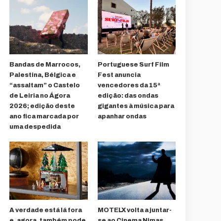
Bandas de Marrocos,
Portuguese Surf Film
Palestina, Bélgica e
Fest anuncia
“assaltam” o Castelo
vencedores da 15ª
de Leiria no Ágora
edição: das ondas
2026; edição deste
gigantes à música para
ano fica marcada por
apanhar ondas
uma despedida
A verdade está lá fora
MOTELX volta a juntar-
e, agora, também pode
se ao Cinema Nimas