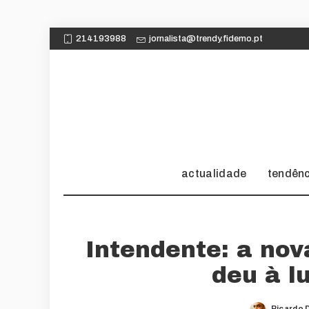
214193988
jornalista@trendy.fidemo.pt
actualidade
tendên
Intendente: a nov
deu à l
Ricardo 