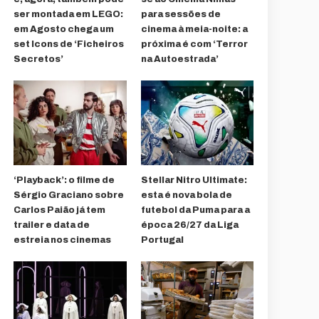
ser montada em LEGO:
para sessões de
em Agosto chega um
cinema à meia-noite: a
set Icons de ‘Ficheiros
próxima é com ‘Terror
Secretos’
na Autoestrada’
‘Playback’: o filme de
Stellar Nitro Ultimate:
Sérgio Graciano sobre
esta é nova bola de
Carlos Paião já tem
futebol da Puma para a
trailer e data de
época 26/27 da Liga
estreia nos cinemas
Portugal