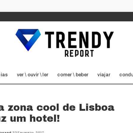
cias
ver \ ouvir \ ler
comer \ beber
viajar
condu
a zona cool de Lisboa
uz um hotel!
Durand
22 Fevereiro, 2017