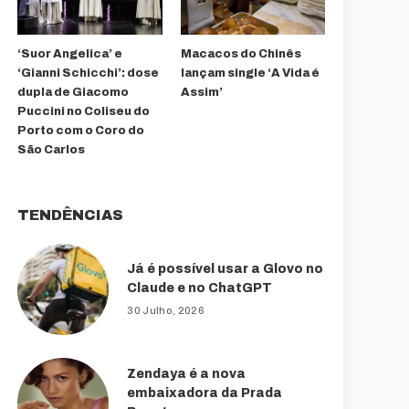
‘Suor Angelica’ e
Macacos do Chinês
‘Gianni Schicchi’: dose
lançam single ‘A Vida é
dupla de Giacomo
Assim’
Puccini no Coliseu do
Porto com o Coro do
São Carlos
TENDÊNCIAS
Já é possível usar a Glovo no
Claude e no ChatGPT
30 Julho, 2026
Zendaya é a nova
embaixadora da Prada