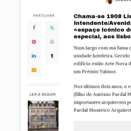
Posted
by
Chama-se 1908 Lis
PARTILHAR
Intendente/Avenid
«espaço icónico d
especial, aos lisb
Num largo com má fama qu
unidade hoteleira. Gerido
edifício estilo Arte Nova
um Prémio Valmor.
Nos últimos dois anos, o 
(filho de António Pardal 
LER A SEGUIR
importantes arquitectos p
Pardal Monteiro Arquitect