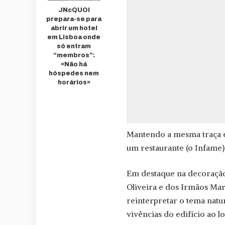
JNcQUOI
prepara-se para
abrir um hotel
em Lisboa onde
só entram
“membros”:
«Não há
hóspedes nem
horários»
Mantendo a mesma traça e 
um restaurante (o Infame) 
Em destaque na decoração,
Oliveira e dos Irmãos Mar
reinterpretar o tema nat
vivências do edifício ao l