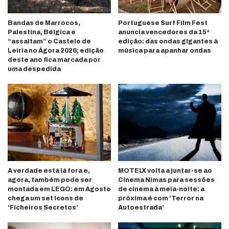
Bandas de Marrocos,
Portuguese Surf Film Fest
Palestina, Bélgica e
anuncia vencedores da 15ª
“assaltam” o Castelo de
edição: das ondas gigantes à
Leiria no Ágora 2026; edição
música para apanhar ondas
deste ano fica marcada por
uma despedida
A verdade está lá fora e,
MOTELX volta a juntar-se ao
agora, também pode ser
Cinema Nimas para sessões
montada em LEGO: em Agosto
de cinema à meia-noite: a
chega um set Icons de
próxima é com ‘Terror na
‘Ficheiros Secretos’
Autoestrada’