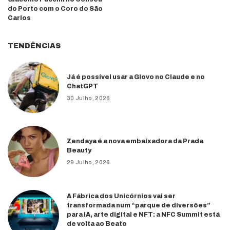
do Porto com o Coro do São
Carlos
TENDÊNCIAS
Já é possível usar a Glovo no Claude e no
ChatGPT
30 Julho, 2026
Zendaya é a nova embaixadora da Prada
Beauty
29 Julho, 2026
A Fábrica dos Unicórnios vai ser
transformada num “parque de diversões”
para IA, arte digital e NFT: a NFC Summit está
de volta ao Beato