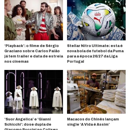
‘Playback’: o filme de Sérgio
Stellar Nitro Ultimate: esta é
Graciano sobre Carlos Paião
nova bola de futebol da Puma
já tem trailer e data de estreia
para a época 26/27 da Liga
nos cinemas
Portugal
‘Suor Angelica’ e ‘Gianni
Macacos do Chinês lançam
Schicchi’: dose dupla de
single ‘A Vida é Assim’
Giacomo Puccini no Coliseu