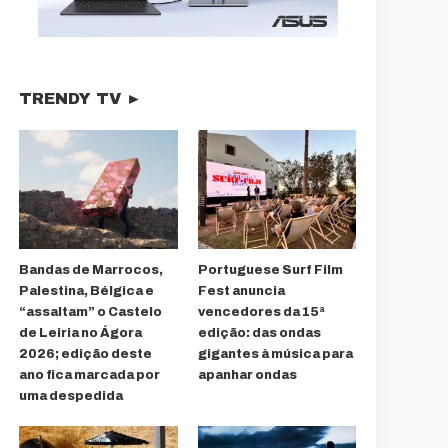
TRENDY TV ►
Bandas de Marrocos,
Portuguese Surf Film
Palestina, Bélgica e
Fest anuncia
“assaltam” o Castelo
vencedores da 15ª
de Leiria no Ágora
edição: das ondas
2026; edição deste
gigantes à música para
ano fica marcada por
apanhar ondas
uma despedida