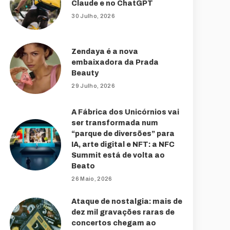
Claude e no ChatGPT
30 Julho, 2026
Zendaya é a nova
embaixadora da Prada
Beauty
29 Julho, 2026
A Fábrica dos Unicórnios vai
ser transformada num
“parque de diversões” para
IA, arte digital e NFT: a NFC
Summit está de volta ao
Beato
26 Maio, 2026
Ataque de nostalgia: mais de
dez mil gravações raras de
concertos chegam ao