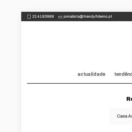
214193988
jornalista@trendy.fidemo.pt
actualidade
tendên
R