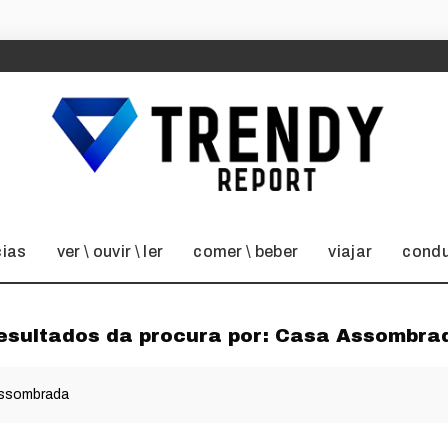
cias
ver \ ouvir \ ler
comer \ beber
viajar
condu
esultados da procura por:
Casa Assombra