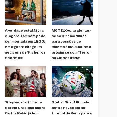
A verdade está lá fora
MOTELX volta a juntar-
e, agora, também pode
se ao Cinema Nimas
ser montada em LEGO:
para sessões de
em Agosto chega um
cinema à meia-noite: a
set Icons de ‘Ficheiros
próxima é com ‘Terror
Secretos’
na Autoestrada’
‘Playback’: o filme de
Stellar Nitro Ultimate:
Sérgio Graciano sobre
esta é nova bola de
Carlos Paião já tem
futebol da Puma para a