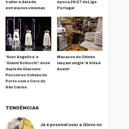
trailer e data de
época 26/27 da Liga
estreia nos cinemas
Portugal
‘Suor Angelica’ e
Macacos do Chinês
‘Gianni Schicchi’: dose
lançam single ‘A Vida é
dupla de Giacomo
Assim’
Puccini no Coliseu do
Porto com o Coro do
São Carlos
TENDÊNCIAS
Já é possível usar a Glovo no