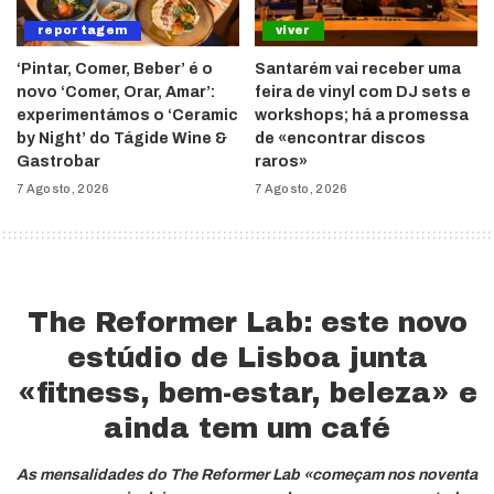
reportagem
viver
‘Pintar, Comer, Beber’ é o
Santarém vai receber uma
novo ‘Comer, Orar, Amar’:
feira de vinyl com DJ sets e
experimentámos o ‘Ceramic
workshops; há a promessa
by Night’ do Tágide Wine &
de «encontrar discos
Gastrobar
raros»
7 Agosto, 2026
7 Agosto, 2026
The Reformer Lab: este novo
estúdio de Lisboa junta
«fitness, bem-estar, beleza» e
ainda tem um café
As mensalidades do The Reformer Lab «começam nos noventa