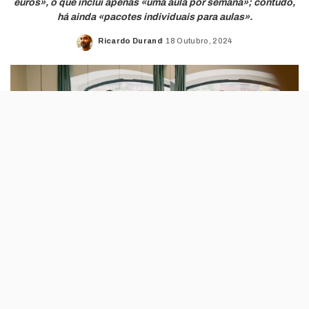
euros», o que inclui apenas «uma aula por semana»; contudo,
há ainda «pacotes individuais para aulas».
Ricardo Durand
18 Outubro, 2024
Posted
by
Criado por Isabella Solal-Céligny, o The
Reformer Lab diz que traz até Lisboa uma