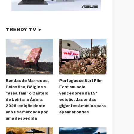
TRENDY TV ►
Bandas de Marrocos,
Portuguese Surf Film
Palestina, Bélgica e
Fest anuncia
“assaltam” o Castelo
vencedores da 15ª
de Leiria no Ágora
edição: das ondas
2026; edição deste
gigantes à música para
ano fica marcada por
apanhar ondas
uma despedida