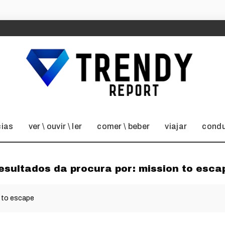
cias
ver \ ouvir \ ler
comer \ beber
viajar
condu
esultados da procura por:
mission to esca