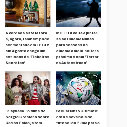
A verdade está lá fora
MOTELX volta a juntar-
e, agora, também pode
se ao Cinema Nimas
ser montada em LEGO:
para sessões de
em Agosto chega um
cinema à meia-noite: a
set Icons de ‘Ficheiros
próxima é com ‘Terror
Secretos’
na Autoestrada’
‘Playback’: o filme de
Stellar Nitro Ultimate:
Sérgio Graciano sobre
esta é nova bola de
Carlos Paião já tem
futebol da Puma para a