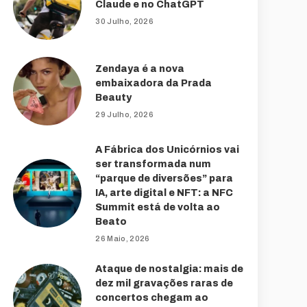
Claude e no ChatGPT
30 Julho, 2026
Zendaya é a nova
embaixadora da Prada
Beauty
29 Julho, 2026
A Fábrica dos Unicórnios vai
ser transformada num
“parque de diversões” para
IA, arte digital e NFT: a NFC
Summit está de volta ao
Beato
26 Maio, 2026
Ataque de nostalgia: mais de
dez mil gravações raras de
concertos chegam ao