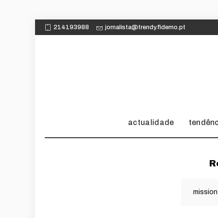
214193988
jornalista@trendy.fidemo.pt
actualidade
tendên
R