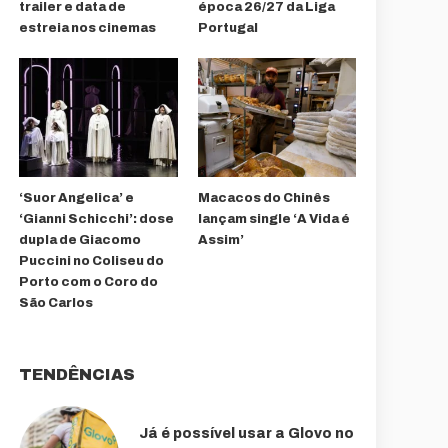
trailer e data de
época 26/27 da Liga
estreia nos cinemas
Portugal
‘Suor Angelica’ e
Macacos do Chinês
‘Gianni Schicchi’: dose
lançam single ‘A Vida é
dupla de Giacomo
Assim’
Puccini no Coliseu do
Porto com o Coro do
São Carlos
TENDÊNCIAS
Já é possível usar a Glovo no