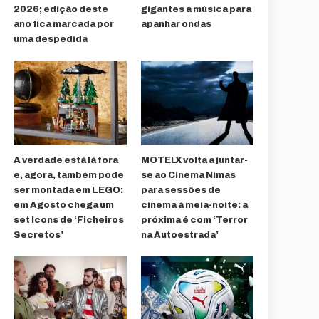
2026; edição deste
gigantes à música para
ano fica marcada por
apanhar ondas
uma despedida
A verdade está lá fora
MOTELX volta a juntar-
e, agora, também pode
se ao Cinema Nimas
ser montada em LEGO:
para sessões de
em Agosto chega um
cinema à meia-noite: a
set Icons de ‘Ficheiros
próxima é com ‘Terror
Secretos’
na Autoestrada’