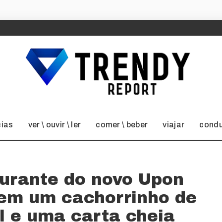
cias
ver \ ouvir \ ler
comer \ beber
viajar
condu
aurante do novo Upon
tem um cachorrinho de
el e uma carta cheia