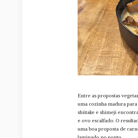
Entre as propostas vegeta
uma cozinha madura para l
shiitake e shimeji encont
e ovo escalfado. O result
uma boa proposta de carne
laminado no ponto.