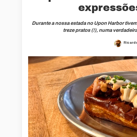
expressõe
Durante a nossa estada no Upon Harbor tivemo
treze pratos (!), numa verdadei
Ricard
Posted
by