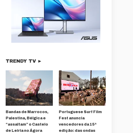
TRENDY TV ►
Bandas de Marrocos,
Portuguese Surf Film
Palestina, Bélgica e
Fest anuncia
“assaltam” o Castelo
vencedores da 15ª
de Leiria no Ágora
edição: das ondas