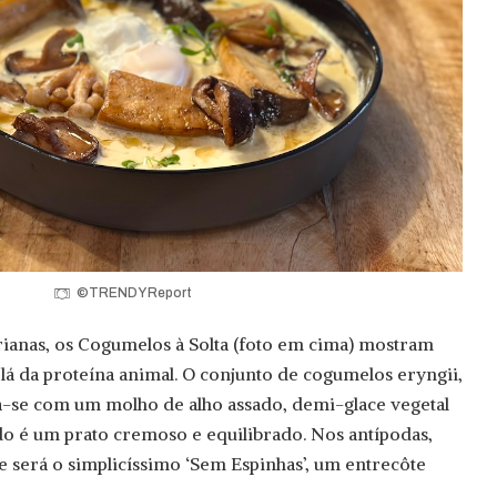
©TRENDY Report
rianas, os Cogumelos à Solta (foto em cima) mostram
á da proteína animal. O conjunto de cogumelos eryngii,
ra-se com um molho de alho assado, demi-glace vegetal
ado é um prato cremoso e equilibrado. Nos antípodas,
 será o simplicíssimo ‘Sem Espinhas’, um entrecôte