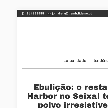
214193988
jornalista@trendy.fidemo.pt
actualidade
tendên
Ebulição: o rest
Harbor no Seixal 
polvo irresistív