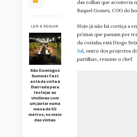
das rolhas que acontecia n
Raquel Gomes, COO do hot
Hoje já não há cortiça a e
LER A SEGUIR
primas que passam por tr
da cozinha está Diogo Sei
Sal
, outro dos projectos d
partilha», resume o chef.
São Domingos
Summer Fest
está de volta à
Bairrada para
festejar as
vindimas com
um jantar numa
mesa de 50
metros, no meio
das vinhas