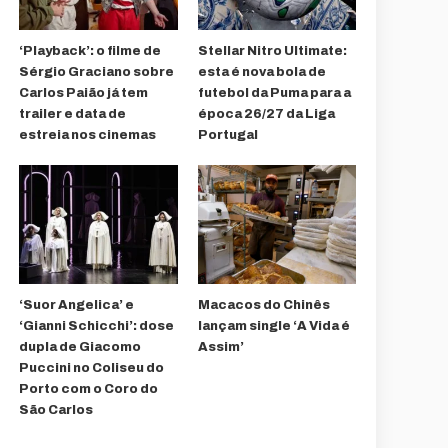
‘Playback’: o filme de
Stellar Nitro Ultimate:
Sérgio Graciano sobre
esta é nova bola de
Carlos Paião já tem
futebol da Puma para a
trailer e data de
época 26/27 da Liga
estreia nos cinemas
Portugal
‘Suor Angelica’ e
Macacos do Chinês
‘Gianni Schicchi’: dose
lançam single ‘A Vida é
dupla de Giacomo
Assim’
Puccini no Coliseu do
Porto com o Coro do
São Carlos