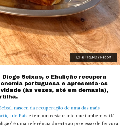
©TRENDY Report
 Diogo Seixas, o Ebulição recupera
ronomia portuguesa e apresenta-os
ividade (às vezes, até em demasia),
rtilha.
eixal, nasceu da recuperação de uma das mais
rtiça do País
e tem um restaurante que também vai lá
ição’ é uma referência directa ao processo de fervura