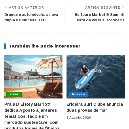
ARTIGO ANTERIOR
ARTIGO SEGUINTE
Drones e automóveis: a nova
Selfcare Market & Summit
dupla da chinesa BYD
está de volta à Cordoaria
Também lhe pode interessar
viver
breves
Praia D’El Rey Marriott
Ericeira Surf Clube anuncia
dedica Agosto a jantares
duas provas de mar
temáticos, fado e um
6 Agosto, 2026
mercado sustentável com
produtos locais de Óbidos