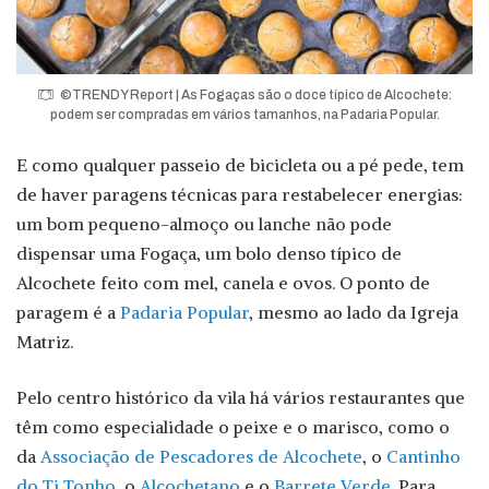
©TRENDY Report | As Fogaças são o doce típico de Alcochete:
podem ser compradas em vários tamanhos, na Padaria Popular.
E como qualquer passeio de bicicleta ou a pé pede, tem
de haver paragens técnicas para restabelecer energias:
um bom pequeno-almoço ou lanche não pode
dispensar uma Fogaça, um bolo denso típico de
Alcochete feito com mel, canela e ovos. O ponto de
paragem é a
Padaria Popular
, mesmo ao lado da Igreja
Matriz.
Pelo centro histórico da vila há vários restaurantes que
têm como especialidade o peixe e o marisco, como o
da
Associação de Pescadores de Alcochete
, o
Cantinho
do Ti Tonho
, o
Alcochetano
e o
Barrete Verde
. Para