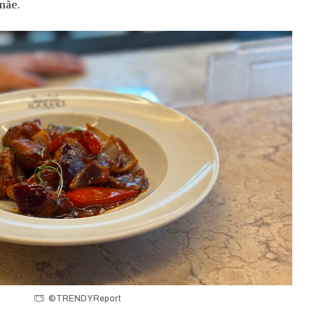
mãe.
©TRENDY Report