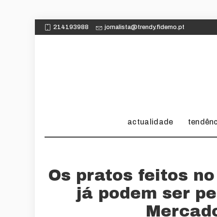
214193988
jornalista@trendy.fidemo.pt
actualidade
tendên
Os pratos feitos n
já podem ser pe
Mercado