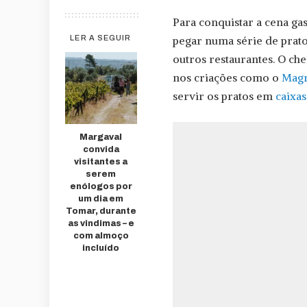
Para conquistar a cena ga
pegar numa série de prato
LER A SEGUIR
outros restaurantes. O ch
nos criações como o
Magr
servir os pratos em
caixas
Margaval
convida
visitantes a
serem
enólogos por
um dia em
Tomar, durante
as vindimas – e
com almoço
incluído