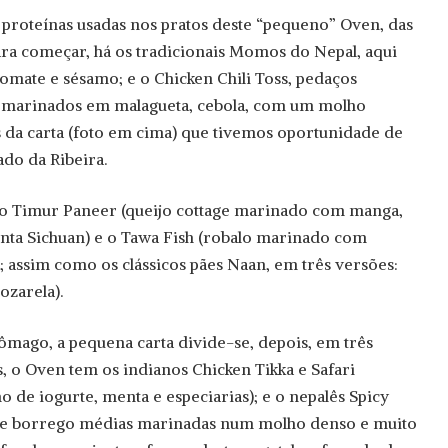
 proteínas usadas nos pratos deste “pequeno” Oven, das
Para começar, há os tradicionais Momos do Nepal, aqui
mate e sésamo; e o Chicken Chili Toss, pedaços
o, marinados em malagueta, cebola, com um molho
s da carta (foto em cima) que tivemos oportunidade de
do da Ribeira.
 o Timur Paneer (queijo cottage marinado com manga,
menta Sichuan) e o Tawa Fish (robalo marinado com
; assim como os clássicos pães Naan, em três versões:
ozarela).
mago, a pequena carta divide-se, depois, em três
, o Oven tem os indianos Chicken Tikka e Safari
 de iogurte, menta e especiarias); e o nepalês Spicy
 de borrego médias marinadas num molho denso e muito