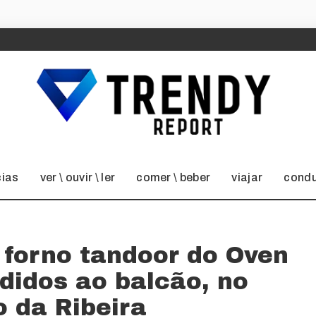
cias
ver \ ouvir \ ler
comer \ beber
viajar
condu
o forno tandoor do Oven
didos ao balcão, no
 da Ribeira