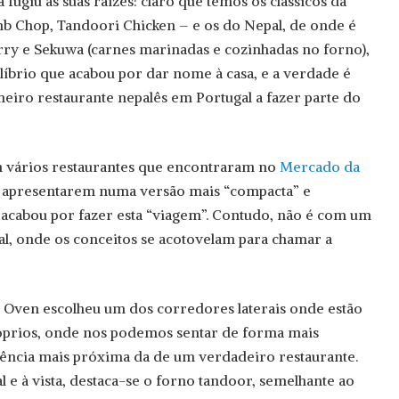
fugiu às suas raízes: claro que temos os clássicos da
mb Chop, Tandoori Chicken – e os do Nepal, de onde é
ry e Sekuwa (carnes marinadas e cozinhadas no forno),
ilíbrio que acabou por dar nome à casa, e a verdade é
eiro restaurante nepalês em Portugal a fazer parte do
m vários restaurantes que encontraram no
Mercado da
 apresentarem numa versão mais “compacta” e
 acabou por fazer esta “viagem”. Contudo, não é com um
al, onde os conceitos se acotovelam para chamar a
o Oven escolheu um dos corredores laterais onde estão
óprios, onde nos podemos sentar de forma mais
iência mais próxima da de um verdadeiro restaurante.
 e à vista, destaca-se o forno tandoor, semelhante ao