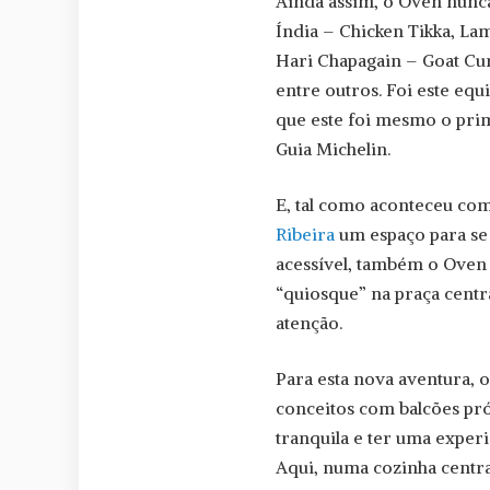
Ainda assim, o Oven nunca 
Índia – Chicken Tikka, La
Hari Chapagain – Goat Cur
entre outros. Foi este equ
que este foi mesmo o prim
Guia Michelin.
E, tal como aconteceu co
Ribeira
um espaço para se
acessível, também o Oven
“quiosque” na praça centr
atenção.
Para esta nova aventura, 
conceitos com balcões pr
tranquila e ter uma exper
Aqui, numa cozinha central