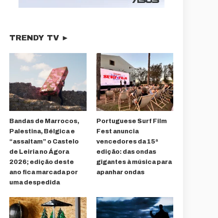
TRENDY TV ►
Bandas de Marrocos,
Portuguese Surf Film
Palestina, Bélgica e
Fest anuncia
“assaltam” o Castelo
vencedores da 15ª
de Leiria no Ágora
edição: das ondas
2026; edição deste
gigantes à música para
ano fica marcada por
apanhar ondas
uma despedida