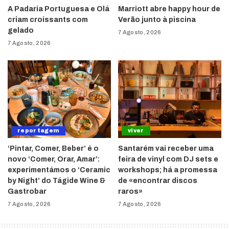
A Padaria Portuguesa e Olá
Marriott abre happy hour de
criam croissants com
Verão junto à piscina
gelado
7 Agosto, 2026
7 Agosto, 2026
reportagem
viver
‘Pintar, Comer, Beber’ é o
Santarém vai receber uma
novo ‘Comer, Orar, Amar’:
feira de vinyl com DJ sets e
experimentámos o ‘Ceramic
workshops; há a promessa
by Night’ do Tágide Wine &
de «encontrar discos
Gastrobar
raros»
7 Agosto, 2026
7 Agosto, 2026