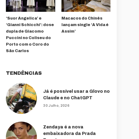
‘Suor Angelica’ e
Macacos do Chinês
‘Gianni Schicchi’: dose
lançam single ‘A Vida é
dupla de Giacomo
Assim’
Puccini no Coliseu do
Porto com o Coro do
São Carlos
TENDÊNCIAS
Já é possível usar a Glovo no
Claude e no ChatGPT
30 Julho, 2026
Zendaya é a nova
embaixadora da Prada