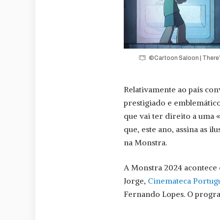
©Cartoon Saloon | There’s
Relativamente ao país conv
prestigiado e emblemátic
que vai ter direito a uma
que, este ano, assina as il
na Monstra.
A Monstra 2024 acontece 
Jorge,
Cinemateca Portug
Fernando Lopes. O progr