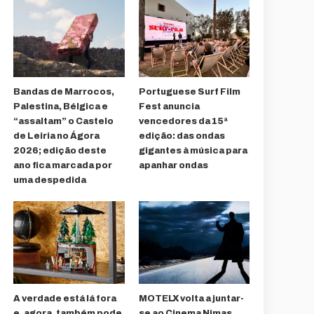
Bandas de Marrocos,
Portuguese Surf Film
Palestina, Bélgica e
Fest anuncia
“assaltam” o Castelo
vencedores da 15ª
de Leiria no Ágora
edição: das ondas
2026; edição deste
gigantes à música para
ano fica marcada por
apanhar ondas
uma despedida
A verdade está lá fora
MOTELX volta a juntar-
e, agora, também pode
se ao Cinema Nimas