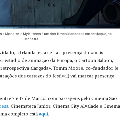
 a Monster in My Kitchen é um dos filmes irlandeses em destaque, na
Monstra.
idado, a Irlanda, está certa a presença do «mais
o» estúdio de animação da Europa, o Cartoon Saloon,
 «retrospectiva alargada». Tomm Moore, co-fundador (e
ustrações dos cartazes do festival) vai marcar presença
entre 7 e 17 de Março, com passagens pelo Cinema São
uesa
, Cinemateca Júnior, Cinema City Alvalade e Cinema
ama completo está
aqui
.