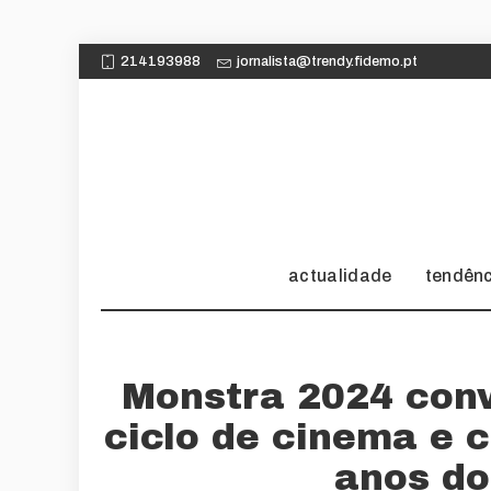
214193988
jornalista@trendy.fidemo.pt
actualidade
tendên
Monstra 2024 conv
ciclo de cinema e
anos do