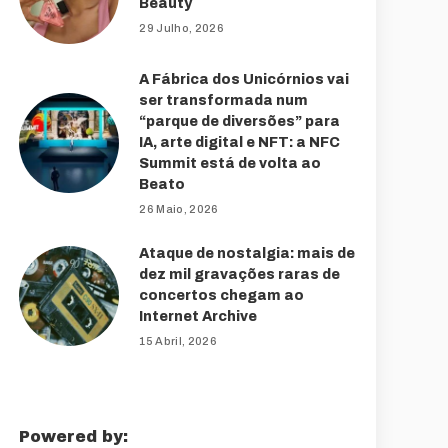
Beauty
29 Julho, 2026
A Fábrica dos Unicórnios vai
ser transformada num
“parque de diversões” para
IA, arte digital e NFT: a NFC
Summit está de volta ao
Beato
26 Maio, 2026
Ataque de nostalgia: mais de
dez mil gravações raras de
concertos chegam ao
Internet Archive
15 Abril, 2026
Powered by: