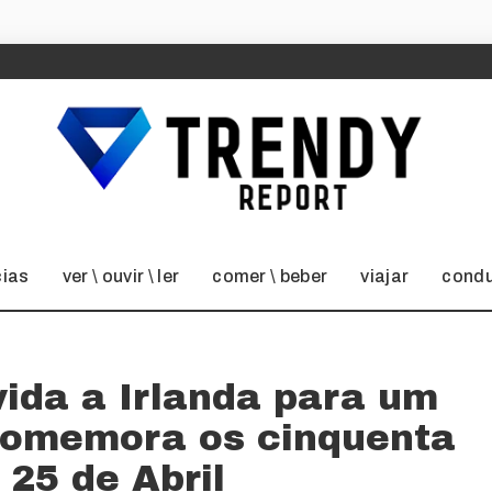
cias
ver \ ouvir \ ler
comer \ beber
viajar
condu
ida a Irlanda para um
 comemora os cinquenta
 25 de Abril