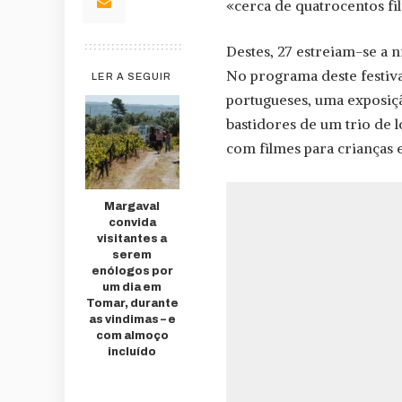
«cerca de quatrocentos fil
Destes, 27 estreiam-se a n
No programa deste festiva
LER A SEGUIR
portugueses, uma exposi
bastidores de um trio de 
com filmes para crianças e
Margaval
convida
visitantes a
serem
enólogos por
um dia em
Tomar, durante
as vindimas – e
com almoço
incluído