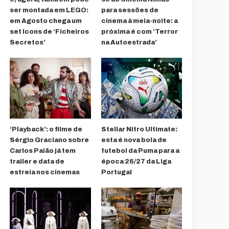
ser montada em LEGO:
para sessões de
em Agosto chega um
cinema à meia-noite: a
set Icons de ‘Ficheiros
próxima é com ‘Terror
Secretos’
na Autoestrada’
‘Playback’: o filme de
Stellar Nitro Ultimate:
Sérgio Graciano sobre
esta é nova bola de
Carlos Paião já tem
futebol da Puma para a
trailer e data de
época 26/27 da Liga
estreia nos cinemas
Portugal