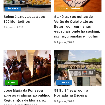
breves
comer \ beber
Belém é a nova casa dos
Saikō traz as noites de
100 Montaditos
Verão de Quioto até ao
Estoril com um menus
5 Agosto, 2026
especiais onde há sashimi,
nigiris, uramakis e mochis
5 Agosto, 2026
viver
breves
José Maria da Fonseca
58 Surf “leva” com a
abre as vindimas ao público
Nortada na Ericeira
Reguengos de Monsaraz
5 Agosto, 2026