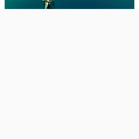
Pela primeira vez em 22 anos, a Academy of Motion
Picture Arts and Sciences anunciou um novo
Óscar
, que
se vai estrear na cerimónia de 2026. A novidade é o
prémio para Melhor Elenco (Best Casting).
«Os directores de casting desempenham um papel
essencial na produção de filmes (…) orgulhamo-nos de
acrescentar o casting às disciplinas que reconhecemos