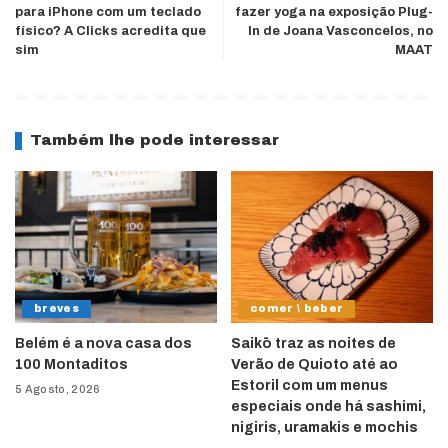
para iPhone com um teclado
fazer yoga na exposição Plug-
físico? A Clicks acredita que
In de Joana Vasconcelos, no
sim
MAAT
Também lhe pode interessar
breves
comer \ beber
Belém é a nova casa dos
Saikō traz as noites de
100 Montaditos
Verão de Quioto até ao
Estoril com um menus
5 Agosto, 2026
especiais onde há sashimi,
nigiris, uramakis e mochis