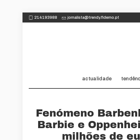
214193988
jornalista@trendy.fidemo.pt
actualidade
tendên
Fenómeno Barbenh
Barbie e Oppenhe
milhões de eu