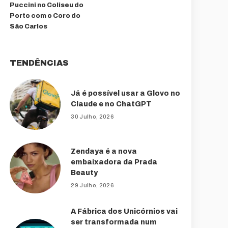
Puccini no Coliseu do
Porto com o Coro do
São Carlos
TENDÊNCIAS
Já é possível usar a Glovo no
Claude e no ChatGPT
30 Julho, 2026
Zendaya é a nova
embaixadora da Prada
Beauty
29 Julho, 2026
A Fábrica dos Unicórnios vai
ser transformada num