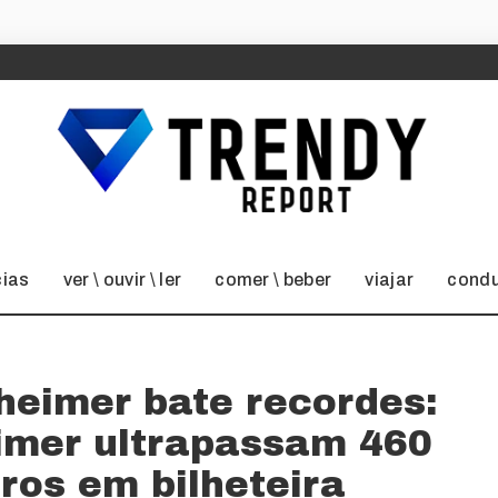
cias
ver \ ouvir \ ler
comer \ beber
viajar
condu
eimer bate recordes:
imer ultrapassam 460
ros em bilheteira