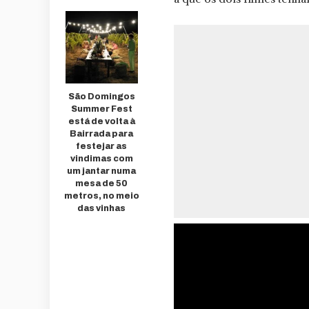
São Domingos
Summer Fest
está de volta à
Bairrada para
festejar as
vindimas com
um jantar numa
mesa de 50
metros, no meio
das vinhas