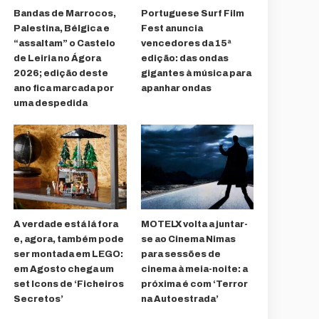
Bandas de Marrocos,
Portuguese Surf Film
Palestina, Bélgica e
Fest anuncia
“assaltam” o Castelo
vencedores da 15ª
de Leiria no Ágora
edição: das ondas
2026; edição deste
gigantes à música para
ano fica marcada por
apanhar ondas
uma despedida
A verdade está lá fora
MOTELX volta a juntar-
e, agora, também pode
se ao Cinema Nimas
ser montada em LEGO:
para sessões de
em Agosto chega um
cinema à meia-noite: a
set Icons de ‘Ficheiros
próxima é com ‘Terror
Secretos’
na Autoestrada’