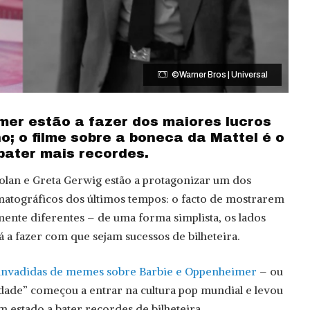
©Warner Bros | Universal
mer estão a fazer dos maiores lucros
no; o filme sobre a boneca da Mattel é o
bater mais recordes.
olan e Greta Gerwig estão a protagonizar um dos
tográficos dos últimos tempos: o facto de mostrarem
ente diferentes – de uma forma simplista, os lados
á a fazer com que sejam sucessos de bilheteira.
invadidas de memes sobre Barbie e Oppenheimer
– ou
dade” começou a entrar na cultura pop mundial e levou
m estado a bater recordes de bilheteira.