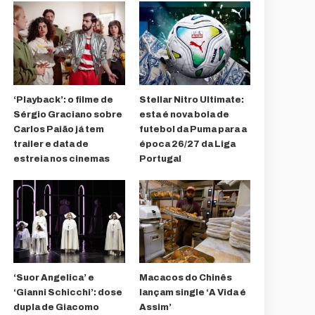
‘Playback’: o filme de
Stellar Nitro Ultimate:
Sérgio Graciano sobre
esta é nova bola de
Carlos Paião já tem
futebol da Puma para a
trailer e data de
época 26/27 da Liga
estreia nos cinemas
Portugal
‘Suor Angelica’ e
Macacos do Chinês
‘Gianni Schicchi’: dose
lançam single ‘A Vida é
dupla de Giacomo
Assim’