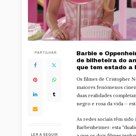
Barbie e Oppenhei
PARTILHAR
de bilheteira do a
que tem estado a 
Os filmes de Cristopher N
maiores fenómenos cinema
duas realidades completam
negro e rosa da vida – est
As redes sociais têm sido
Barbenheimer: esta “duali
a que os dois filmes tenha
LER A SEGUIR