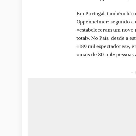
Em Portugal, também há m
Oppenheimer: segundo a d
«estabeleceram um novo re
total». No País, desde a e
«189 mil espectadores», e
«mais de 80 mil» pessoas 
– 