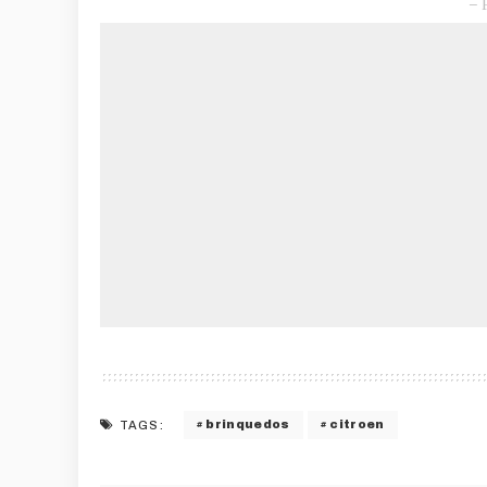
– 
brinquedos
citroen
TAGS: