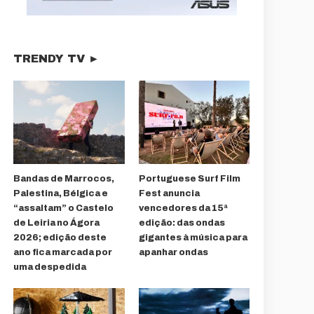
TRENDY TV ►
Bandas de Marrocos,
Portuguese Surf Film
Palestina, Bélgica e
Fest anuncia
“assaltam” o Castelo
vencedores da 15ª
de Leiria no Ágora
edição: das ondas
2026; edição deste
gigantes à música para
ano fica marcada por
apanhar ondas
uma despedida