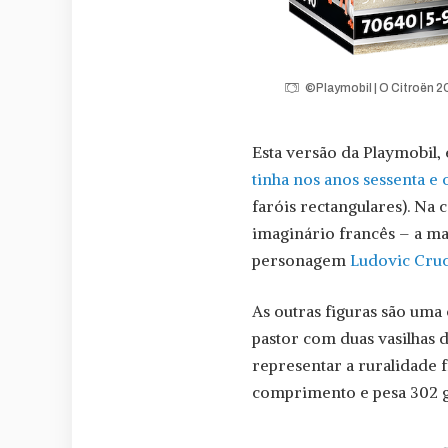
©Playmobil | O Citroën 2
Esta versão da Playmobil, 
tinha nos anos sessenta e 
faróis rectangulares). Na
imaginário francês – a ma
personagem
Ludovic Cru
As outras figuras são um
pastor com duas vasilhas 
representar a ruralidade 
comprimento e pesa 302 