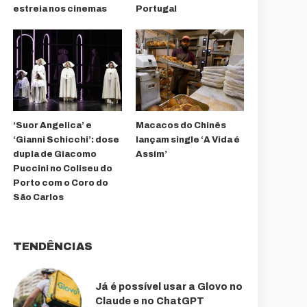
estreia nos cinemas
Portugal
‘Suor Angelica’ e
Macacos do Chinês
‘Gianni Schicchi’: dose
lançam single ‘A Vida é
dupla de Giacomo
Assim’
Puccini no Coliseu do
Porto com o Coro do
São Carlos
TENDÊNCIAS
Já é possível usar a Glovo no
Claude e no ChatGPT