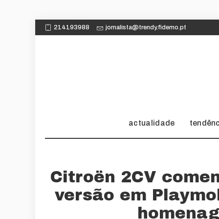
214193988
jornalista@trendy.fidemo.pt
actualidade
tendên
Citroën 2CV come
versão em Playmo
homenag