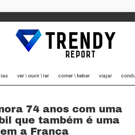
cias
ver \ ouvir \ ler
comer \ beber
viajar
condu
mora 74 anos com uma
bil que também é uma
em a França