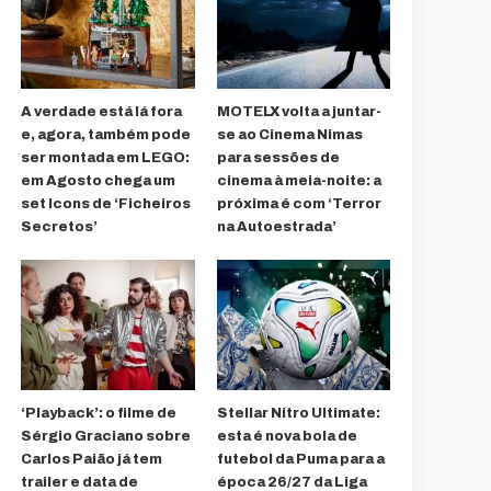
A verdade está lá fora
MOTELX volta a juntar-
e, agora, também pode
se ao Cinema Nimas
ser montada em LEGO:
para sessões de
em Agosto chega um
cinema à meia-noite: a
set Icons de ‘Ficheiros
próxima é com ‘Terror
Secretos’
na Autoestrada’
‘Playback’: o filme de
Stellar Nitro Ultimate:
Sérgio Graciano sobre
esta é nova bola de
Carlos Paião já tem
futebol da Puma para a
trailer e data de
época 26/27 da Liga