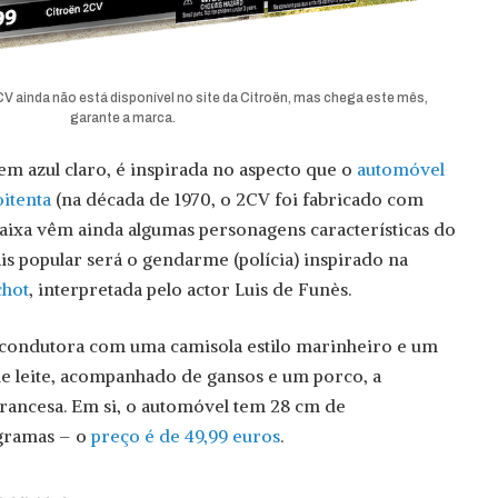
CV ainda não está disponível no site da Citroën, mas chega este mês,
garante a marca.
em azul claro, é inspirada no aspecto que o
automóvel
oitenta
(na década de 1970, o 2CV foi fabricado com
 caixa vêm ainda algumas personagens características do
is popular será o gendarme (polícia) inspirado na
chot
, interpretada pelo actor Luis de Funès.
a condutora com uma camisola estilo marinheiro e um
de leite, acompanhado de gansos e um porco, a
francesa. Em si, o automóvel tem 28 cm de
gramas – o
preço é de 49,99 euros
.