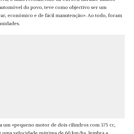
 automóvel do povo, teve como objectivo ser um
car, económico e de fácil manutenção». Ao todo, foram
unidades.
ha um «pequeno motor de dois cilindros com 375 cc,
 e uma velocidade máxima de 60 km/h», lembra a