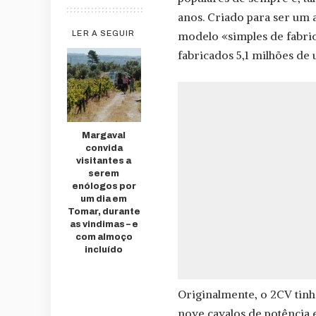
anos. Criado para ser um
modelo «simples de fabri
LER A SEGUIR
fabricados 5,1 milhões de 
Margaval
convida
visitantes a
serem
enólogos por
um dia em
Tomar, durante
as vindimas – e
com almoço
incluído
Originalmente, o 2CV tin
nove cavalos de potência