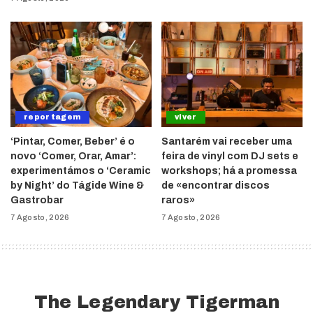
reportagem
viver
‘Pintar, Comer, Beber’ é o
Santarém vai receber uma
novo ‘Comer, Orar, Amar’:
feira de vinyl com DJ sets e
experimentámos o ‘Ceramic
workshops; há a promessa
by Night’ do Tágide Wine &
de «encontrar discos
Gastrobar
raros»
7 Agosto, 2026
7 Agosto, 2026
The Legendary Tigerman