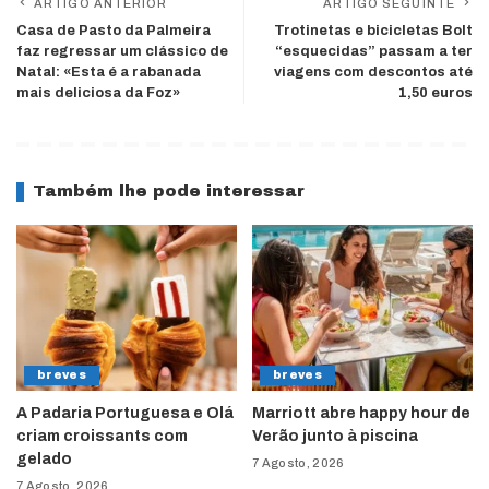
ARTIGO ANTERIOR
ARTIGO SEGUINTE
Casa de Pasto da Palmeira
Trotinetas e bicicletas Bolt
faz regressar um clássico de
“esquecidas” passam a ter
Natal: «Esta é a rabanada
viagens com descontos até
mais deliciosa da Foz»
1,50 euros
Também lhe pode interessar
breves
breves
A Padaria Portuguesa e Olá
Marriott abre happy hour de
criam croissants com
Verão junto à piscina
gelado
7 Agosto, 2026
7 Agosto, 2026