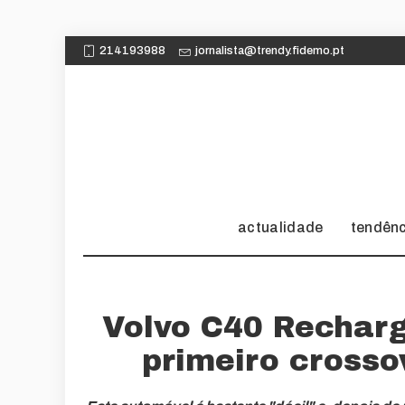
214193988
jornalista@trendy.fidemo.pt
actualidade
tendên
Volvo C40 Rechar
primeiro cross