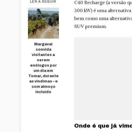
C40 Recharge (a versão q
LER A SEGUIR
300 kW) é uma alternativ
bem como uma alternativa
SUV premium.
Margaval
convida
visitantes a
serem
enólogos por
um dia em
Tomar, durante
as vindimas – e
com almoço
incluído
Onde é que já vimo