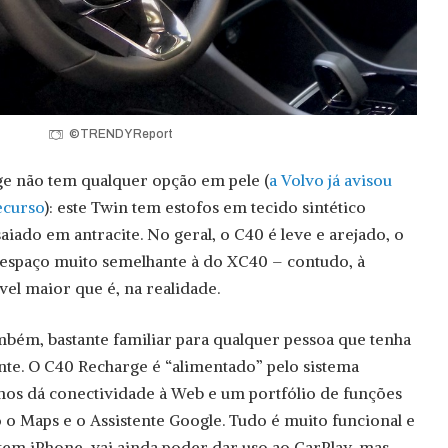
©TRENDY Report
ge não tem qualquer opção em pele (
a Volvo já avisou
ecurso
): este Twin tem estofos em tecido sintético
iado em antracite. No geral, o C40 é leve e arejado, o
espaço muito semelhante à do XC40 – contudo, à
el maior que é, na realidade.
ambém, bastante familiar para qualquer pessoa que tenha
te. O C40 Recharge é “alimentado” pelo sistema
nos dá conectividade à Web e um portfólio de funções
o Maps e o Assistente Google. Tudo é muito funcional e
tem iPhone, vai ainda poder dar uso ao CarPlay, mas,