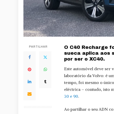
O C40 Recharge fo
PARTILHAR
sueca aplica aos 
por ser o XC40.
Este automóvel deve ser v
laboratório da Volvo: é u
tempo, foi mesmo o único
eléctrica – contudo, ist
30 e 90
.
Ao partilhar o seu ADN c