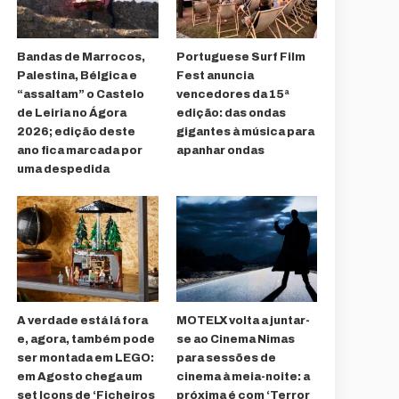
Bandas de Marrocos,
Portuguese Surf Film
Palestina, Bélgica e
Fest anuncia
“assaltam” o Castelo
vencedores da 15ª
de Leiria no Ágora
edição: das ondas
2026; edição deste
gigantes à música para
ano fica marcada por
apanhar ondas
uma despedida
A verdade está lá fora
MOTELX volta a juntar-
e, agora, também pode
se ao Cinema Nimas
ser montada em LEGO:
para sessões de
em Agosto chega um
cinema à meia-noite: a
set Icons de ‘Ficheiros
próxima é com ‘Terror