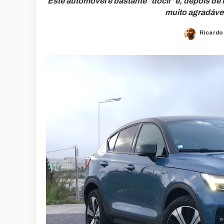
Este automóvel é bastante "dócil" e, depois de
muito agradável
Ricardo
Posted
by