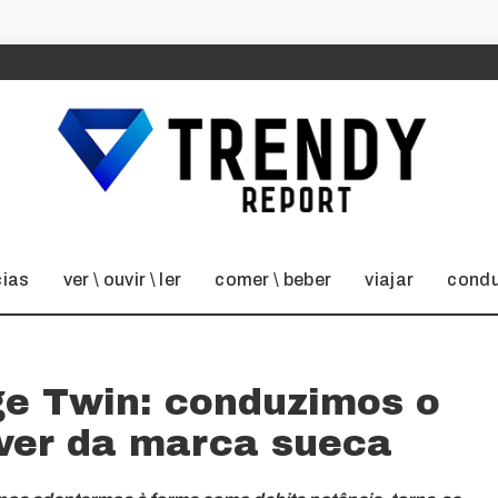
cias
ver \ ouvir \ ler
comer \ beber
viajar
condu
ge Twin: conduzimos o
over da marca sueca