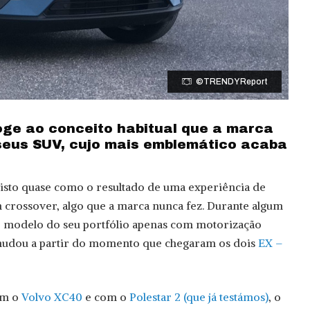
©TRENDY Report
ge ao conceito habitual que a marca
seus SUV, cujo mais emblemático acaba
isto quase como o resultado de uma experiência de
m crossover, algo que a marca nunca fez. Durante algum
 modelo do seu portfólio apenas com motorização
o mudou a partir do momento que chegaram os dois
EX –
om o
Volvo XC40
e com o
Polestar 2 (que já testámos)
, o