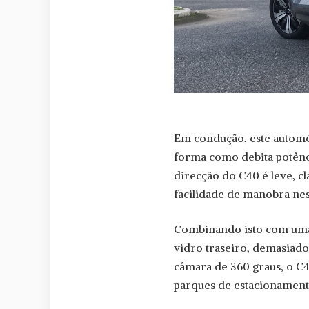
Em condução, este automóv
forma como debita potênci
direcção do C40 é leve, c
facilidade de manobra nes
Combinando isto com uma 
vidro traseiro, demasiad
câmara de 360 graus, o C40
parques de estacionament