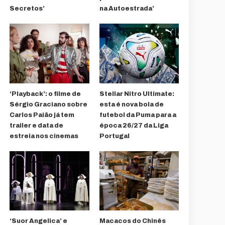
Secretos’
na Autoestrada’
‘Playback’: o filme de
Stellar Nitro Ultimate:
Sérgio Graciano sobre
esta é nova bola de
Carlos Paião já tem
futebol da Puma para a
trailer e data de
época 26/27 da Liga
estreia nos cinemas
Portugal
‘Suor Angelica’ e
Macacos do Chinês