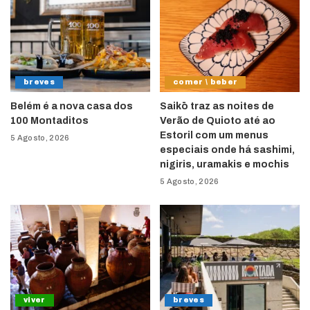
breves
comer \ beber
Belém é a nova casa dos
Saikō traz as noites de
100 Montaditos
Verão de Quioto até ao
Estoril com um menus
5 Agosto, 2026
especiais onde há sashimi,
nigiris, uramakis e mochis
5 Agosto, 2026
viver
breves