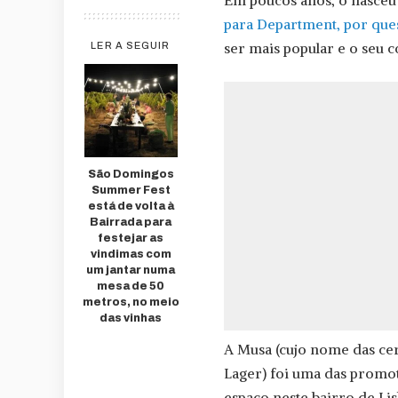
Em poucos anos, o nasceu 
para Department, por ques
ser mais popular e o seu 
LER A SEGUIR
São Domingos
Summer Fest
está de volta à
Bairrada para
festejar as
vindimas com
um jantar numa
mesa de 50
metros, no meio
das vinhas
A Musa (cujo nome das cer
Lager) foi uma das promo
espaço neste bairro de Lis