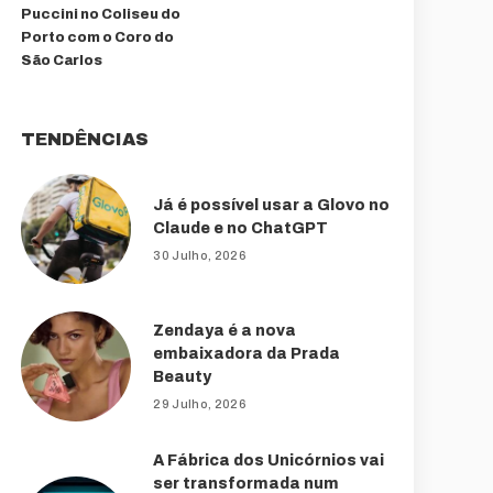
Puccini no Coliseu do
Porto com o Coro do
São Carlos
TENDÊNCIAS
Já é possível usar a Glovo no
Claude e no ChatGPT
30 Julho, 2026
Zendaya é a nova
embaixadora da Prada
Beauty
29 Julho, 2026
A Fábrica dos Unicórnios vai
ser transformada num