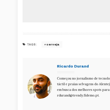
cerveja
TAGS:
Ricardo Durand
Começou no jornalismo de tecnolog
táctil e praias selvagens do Alente
em busca dos melhores spots para f
rdurand@trendy.fidemo.pt
.