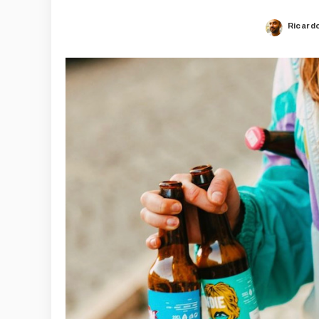
Ricard
Posted
by