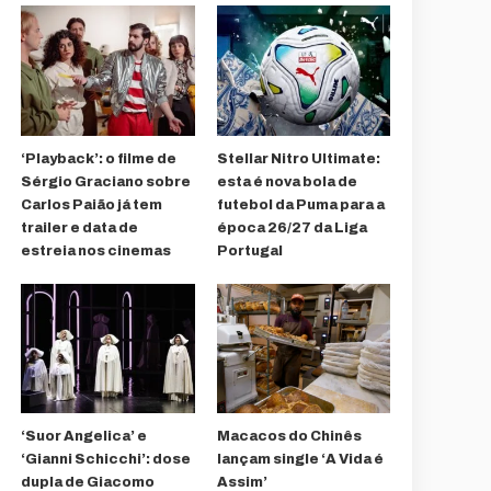
‘Playback’: o filme de
Stellar Nitro Ultimate:
Sérgio Graciano sobre
esta é nova bola de
Carlos Paião já tem
futebol da Puma para a
trailer e data de
época 26/27 da Liga
estreia nos cinemas
Portugal
‘Suor Angelica’ e
Macacos do Chinês
‘Gianni Schicchi’: dose
lançam single ‘A Vida é
dupla de Giacomo
Assim’