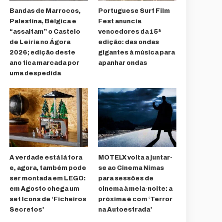
Bandas de Marrocos,
Portuguese Surf Film
Palestina, Bélgica e
Fest anuncia
“assaltam” o Castelo
vencedores da 15ª
de Leiria no Ágora
edição: das ondas
2026; edição deste
gigantes à música para
ano fica marcada por
apanhar ondas
uma despedida
A verdade está lá fora
MOTELX volta a juntar-
e, agora, também pode
se ao Cinema Nimas
ser montada em LEGO:
para sessões de
em Agosto chega um
cinema à meia-noite: a
set Icons de ‘Ficheiros
próxima é com ‘Terror
Secretos’
na Autoestrada’