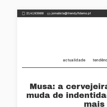
214193988
jornalista@trendy.fidemo.pt
actualidade
tendên
Musa: a cervejeir
muda de indentida
mais 