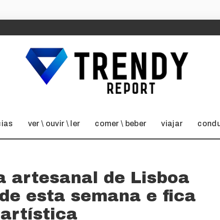
cias
ver \ ouvir \ ler
comer \ beber
viajar
condu
a artesanal de Lisboa
de esta semana e fica
artística