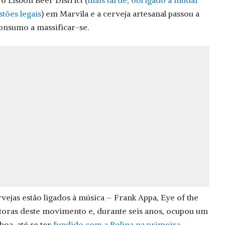
o Lisbon Beer District (
mais tarde, obrigado a mudar
tões legais
) em Marvila e a cerveja artesanal passou a
consumo a massificar-se.
vejas estão ligados à música – Frank Appa, Eye of the
toras deste movimento e, durante seis anos, ocupou um
boa, até se ter
fundido com a Bolina na primeira