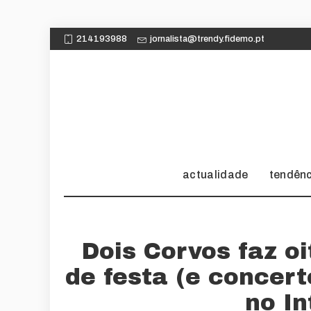
214193988
jornalista@trendy.fidemo.pt
actualidade
tendên
Dois Corvos faz o
de festa (e concert
no I