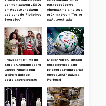
ser montada em LEGO:
para sessões de
em Agosto chega um
cinema à meia-noite: a
set Icons de ‘Ficheiros
próxima é com ‘Terror
Secretos’
na Autoestrada’
‘Playback’: o filme de
Stellar Nitro Ultimate:
Sérgio Graciano sobre
esta é nova bola de
Carlos Paião já tem
futebol da Puma para a
trailer e data de
época 26/27 da Liga
estreia nos cinemas
Portugal