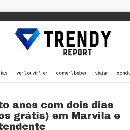
cias
ver \ ouvir \ ler
comer \ beber
viajar
condu
ito anos com dois dias
os grátis) em Marvila e
ntendente