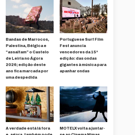
Bandas de Marrocos,
Portuguese Surf Film
Palestina, Bélgica e
Fest anuncia
“assaltam” o Castelo
vencedores da 15ª
de Leiria no Ágora
edição: das ondas
2026; edição deste
gigantes à música para
ano fica marcada por
apanhar ondas
uma despedida
A verdade está lá fora
MOTELX volta a juntar-
e, agora, também pode
se ao Cinema Nimas