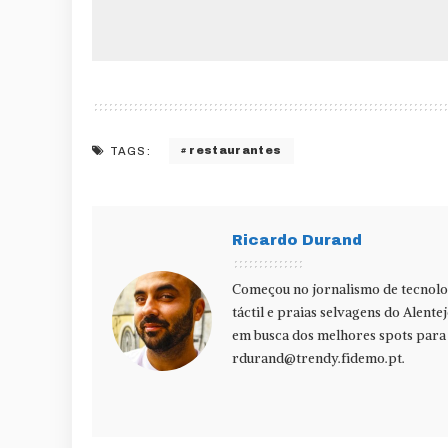
restaurantes
TAGS:
Ricardo Durand
Começou no jornalismo de tecnolog
táctil e praias selvagens do Alente
em busca dos melhores spots para f
rdurand@trendy.fidemo.pt
.