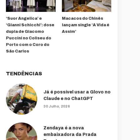
‘Suor Angelica’ e
Macacos do Chinês
‘Gianni Schicchi’: dose
lançam single ‘A Vida é
dupla de Giacomo
Assim’
Puccini no Coliseu do
Porto com o Coro do
São Carlos
TENDÊNCIAS
Já é possível usar a Glovo no
Claude e no ChatGPT
30 Julho, 2026
Zendaya é a nova
embaixadora da Prada