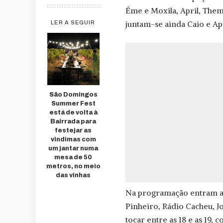
Éme e Moxila, April, Them
juntam-se ainda Caio e Ap
LER A SEGUIR
São Domingos
Summer Fest
está de volta à
Bairrada para
festejar as
vindimas com
um jantar numa
mesa de 50
metros, no meio
das vinhas
Na programação entram ai
Pinheiro, Rádio Cacheu, Jo
tocar entre as 18 e as 19, 