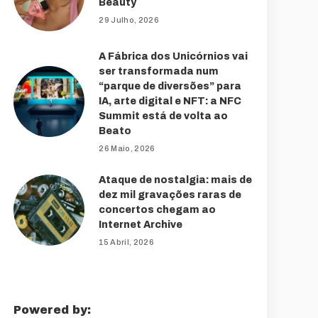
Beauty
29 Julho, 2026
A Fábrica dos Unicórnios vai
ser transformada num
“parque de diversões” para
IA, arte digital e NFT: a NFC
Summit está de volta ao
Beato
26 Maio, 2026
Ataque de nostalgia: mais de
dez mil gravações raras de
concertos chegam ao
Internet Archive
15 Abril, 2026
Powered by: