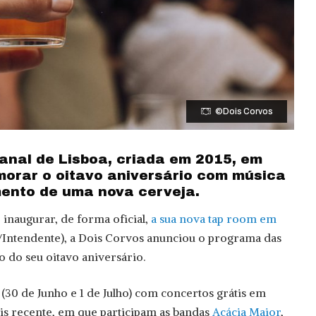
©Dois Corvos
sanal de Lisboa, criada em 2015, em
morar o oitavo aniversário com música
mento de uma nova cerveja.
inaugurar, de forma oficial,
a sua nova tap room em
/Intendente), a Dois Corvos anunciou o programa das
 do seu oitavo aniversário.
 (30 de Junho e 1 de Julho) com concertos grátis em
is recente, em que participam as bandas
Acácia Maior
,