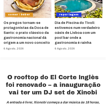
comer \ beber
reportagem
Os pregos tornam-se
Dia de Piscina do Tivoli:
protagonistas da Doca de
estivemos num verdadeiro
Santo: o prato clássico da
oásis de Lisboa com um
gastronomia nacional dá
pool bar onde a
origem a um novo conceito
gastronomia é rainha
6 Agosto, 2026
6 Agosto, 2026
O rooftop do El Corte Inglès
foi renovado – a inauguração
vai ter um DJ set de Xinobi
A entrada é livre; Xionobi começa a dar música às 18 horas,