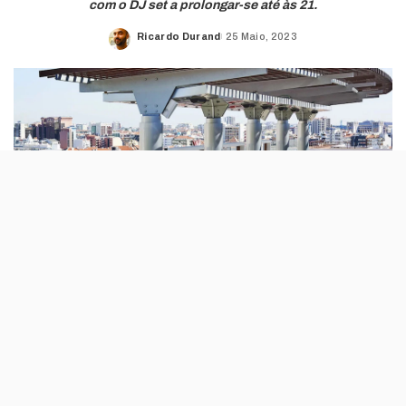
com o DJ set a prolongar-se até às 21.
Ricardo Durand
25 Maio, 2023
Posted
by
O terraço do El Corte Inglès, que serve de
esplanada para os restaurantes Gourmet
Experience, está com uma nova imagem e é
inaugurado esta semana.