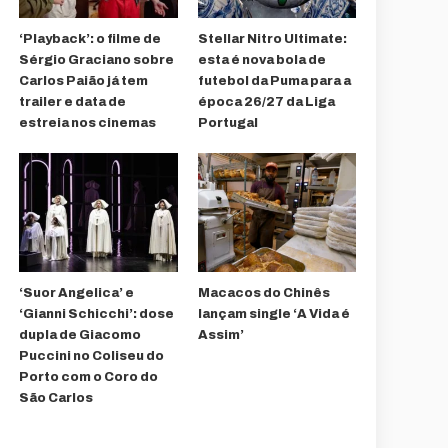
‘Playback’: o filme de
Stellar Nitro Ultimate:
Sérgio Graciano sobre
esta é nova bola de
Carlos Paião já tem
futebol da Puma para a
trailer e data de
época 26/27 da Liga
estreia nos cinemas
Portugal
‘Suor Angelica’ e
Macacos do Chinês
‘Gianni Schicchi’: dose
lançam single ‘A Vida é
dupla de Giacomo
Assim’
Puccini no Coliseu do
Porto com o Coro do
São Carlos