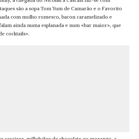
estaques são a sopa Tom Yum de Camarão e o Favorito
ssada com molho romesco, bacon caramelizado e
s falam ainda numa esplanada e num «bar maior», que
e cocktails».
 caseiros, milkshakes de chocolate ou morango, a