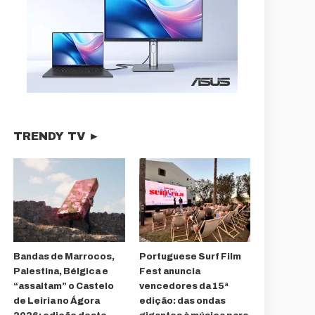
TRENDY TV ►
Bandas de Marrocos,
Portuguese Surf Film
Palestina, Bélgica e
Fest anuncia
“assaltam” o Castelo
vencedores da 15ª
de Leiria no Ágora
edição: das ondas