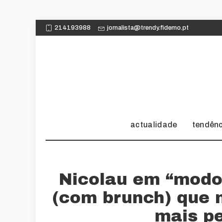
214193988
jornalista@trendy.fidemo.pt
actualidade
tendên
Nicolau em “modo 
(com brunch) que 
mais p