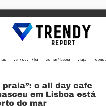
cias
ver \ ouvir \ ler
comer \ beber
viajar
condu
praia”: o all day cafe
nasceu em Lisboa está
erto do mar