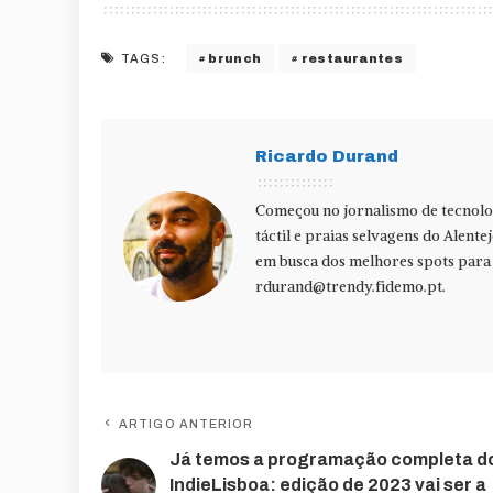
brunch
restaurantes
TAGS:
Ricardo Durand
Começou no jornalismo de tecnolog
táctil e praias selvagens do Alente
em busca dos melhores spots para f
rdurand@trendy.fidemo.pt
.
ARTIGO ANTERIOR
Já temos a programação completa d
IndieLisboa: edição de 2023 vai ser a