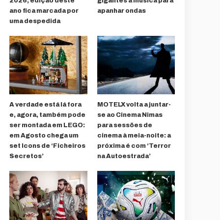
2026; edição deste
gigantes à música para
ano fica marcada por
apanhar ondas
uma despedida
A verdade está lá fora
MOTELX volta a juntar-
e, agora, também pode
se ao Cinema Nimas
ser montada em LEGO:
para sessões de
em Agosto chega um
cinema à meia-noite: a
set Icons de ‘Ficheiros
próxima é com ‘Terror
Secretos’
na Autoestrada’