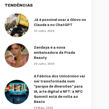
TENDÊNCIAS
Já é possível usar a Glovo no
Claude e no ChatGPT
30 Julho, 2026
Zendaya é a nova
embaixadora da Prada
Beauty
29 Julho, 2026
A Fábrica dos Unicórnios vai
ser transformada num
“parque de diversões” para
IA, arte digital e NFT: a NFC
Summit está de volta ao
Beato
26 Maio, 2026