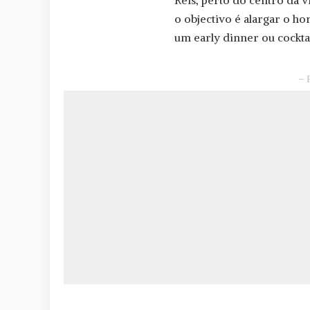
Reis, perto do centro da vi
o objectivo é alargar o ho
um early dinner ou cocktai
– 