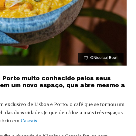
©Nicolau | Bowl
e Porto muito conhecido pelos seus
tem um novo espaço, que abre mesmo a
m exclusivo de Lisboa e Porto: o café que se tornou um
ch das duas cidades (e que deu à luz a mais três espaços
) abriu em
Cascais
.
dly, a chegada do Nicolau a Cascais faz-se com