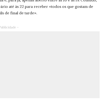
la e, para já, apenas aberto entre as 10 e as 19. Contudo,
rário até às 22 para receber «todos os que gostam de
ls de final de tarde».
Publicidade –