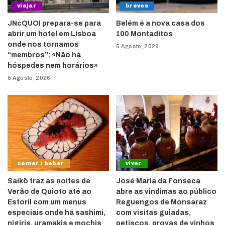
viajar
breves
JNcQUOI prepara-se para
Belém é a nova casa dos
abrir um hotel em Lisboa
100 Montaditos
onde nos tornamos
5 Agosto, 2026
“membros”: «Não há
hóspedes nem horários»
5 Agosto, 2026
comer \ beber
viver
Saikō traz as noites de
José Maria da Fonseca
Verão de Quioto até ao
abre as vindimas ao público
Estoril com um menus
Reguengos de Monsaraz
especiais onde há sashimi,
com visitas guiadas,
nigiris, uramakis e mochis
petiscos, provas de vinhos