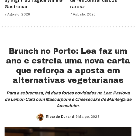
by Night’ do Tágide Wine &
de «encontrar discos
Gastrobar
raros»
7 Agosto, 2026
7 Agosto, 2026
Brunch no Porto: Lea faz um
ano e estreia uma nova carta
que reforça a aposta em
alternativas vegetarianas
Para a sobremesa, há duas fortes novidades no Lea: Pavlova
de Lemon Curd com Mascarpone e Cheesecake de Manteiga de
Amendoim.
Ricardo Durand
9 Março, 2023
Posted
by