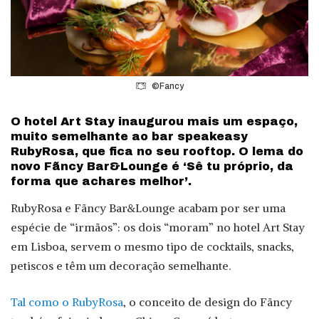
©Fancy
O hotel Art Stay inaugurou mais um espaço,
muito semelhante ao bar speakeasy
RubyRosa, que fica no seu rooftop. O lema do
novo Fãncy Bar&Lounge é ‘Sê tu próprio, da
forma que achares melhor’.
RubyRosa e Fãncy Bar&Lounge acabam por ser uma
espécie de “irmãos”: os dois “moram” no hotel Art Stay
em Lisboa, servem o mesmo tipo de cocktails, snacks,
petiscos e têm um decoração semelhante.
Tal como o RubyRosa
, o conceito de design do Fãncy