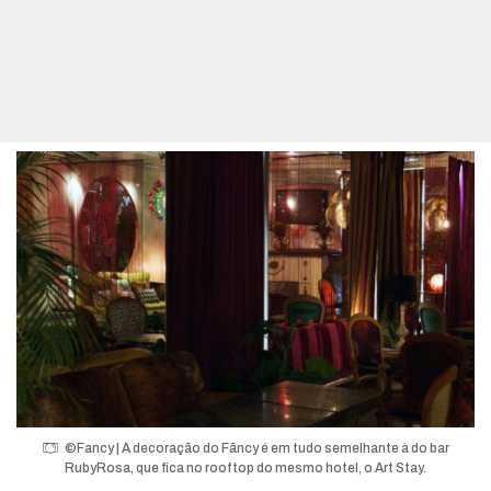
©Fancy | A decoração do Fãncy é em tudo semelhante à do bar
RubyRosa, que fica no rooftop do mesmo hotel, o Art Stay.