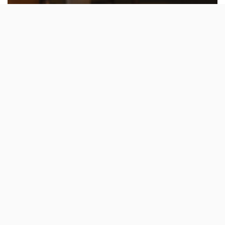
O restaurante criado por Catarina Ferreira
Lopes em homenagem à bisavó está a
comemorar o seu primeiro aniversário com o
lançamento de novos pratos.
Há um ano,
Catarina Ferreira abria a antiga casa da
bisavó
, que tinha transformado em restaurante ou,