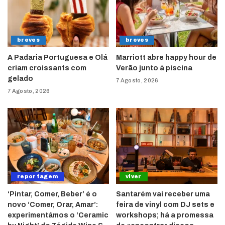
breves
breves
A Padaria Portuguesa e Olá
Marriott abre happy hour de
criam croissants com
Verão junto à piscina
gelado
7 Agosto, 2026
7 Agosto, 2026
reportagem
viver
‘Pintar, Comer, Beber’ é o
Santarém vai receber uma
novo ‘Comer, Orar, Amar’:
feira de vinyl com DJ sets e
experimentámos o ‘Ceramic
workshops; há a promessa