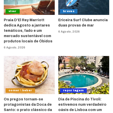
viver
breves
Praia D’El Rey Marriott
Ericeira Surf Clube anuncia
dedica Agosto a jantares
duas provas de mar
temáticos, fado e um
6 Agosto, 2026
mercado sustentável com
produtos locais de Óbidos
6 Agosto, 2026
comer \ beber
reportagem
Os pregos tornam-se
Dia de Piscina do Tivoli:
protagonistas da Doca de
estivemos num verdadeiro
Santo: o prato clássico da
oásis de Lisboa com um