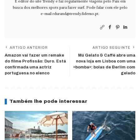
É editor do site Trendy e faz regularmente viagens pelo País em
busca dos melhores spots para fazer surf. Pode falar com ele pelo
e-mail
rdurand@trendy.fidemo.pt
.
ARTIGO ANTERIOR
ARTIGO SEGUINTE
Amazon vai fazer um remake
Mú Gelato & Caffè abre uma
do filme Profissão: Duro. Está
nova loja em Lisboa com uma
confirmada uma actriz
«bomba»: bolas de Berlim com
portuguesa no elenco
gelado
Também lhe pode interessar