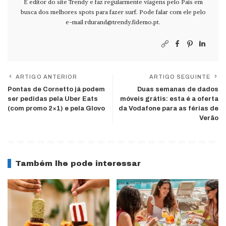
É editor do site Trendy e faz regularmente viagens pelo País em
busca dos melhores spots para fazer surf. Pode falar com ele pelo
e-mail
rdurand@trendy.fidemo.pt
.
ARTIGO ANTERIOR
ARTIGO SEGUINTE
Pontas de Cornetto já podem
Duas semanas de dados
ser pedidas pela Uber Eats
móveis grátis: esta é a oferta
(com promo 2×1) e pela Glovo
da Vodafone para as férias de
Verão
Também lhe pode interessar