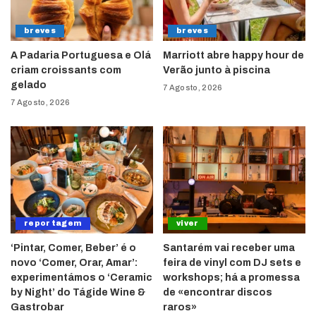
breves
breves
A Padaria Portuguesa e Olá
Marriott abre happy hour de
criam croissants com
Verão junto à piscina
gelado
7 Agosto, 2026
7 Agosto, 2026
reportagem
viver
‘Pintar, Comer, Beber’ é o
Santarém vai receber uma
novo ‘Comer, Orar, Amar’:
feira de vinyl com DJ sets e
experimentámos o ‘Ceramic
workshops; há a promessa
by Night’ do Tágide Wine &
de «encontrar discos
Gastrobar
raros»