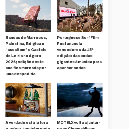
Bandas de Marrocos,
Portuguese Surf Film
Palestina, Bélgica e
Fest anuncia
“assaltam” o Castelo
vencedores da 15ª
de Leiria no Ágora
edição: das ondas
2026; edição deste
gigantes à música para
ano fica marcada por
apanhar ondas
uma despedida
A verdade está lá fora
MOTELX volta a juntar-
e, agora, também pode
se ao Cinema Nimas