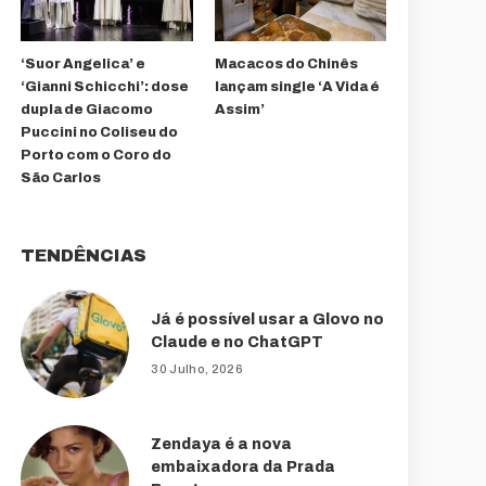
‘Suor Angelica’ e
Macacos do Chinês
‘Gianni Schicchi’: dose
lançam single ‘A Vida é
dupla de Giacomo
Assim’
Puccini no Coliseu do
Porto com o Coro do
São Carlos
TENDÊNCIAS
Já é possível usar a Glovo no
Claude e no ChatGPT
30 Julho, 2026
Zendaya é a nova
embaixadora da Prada