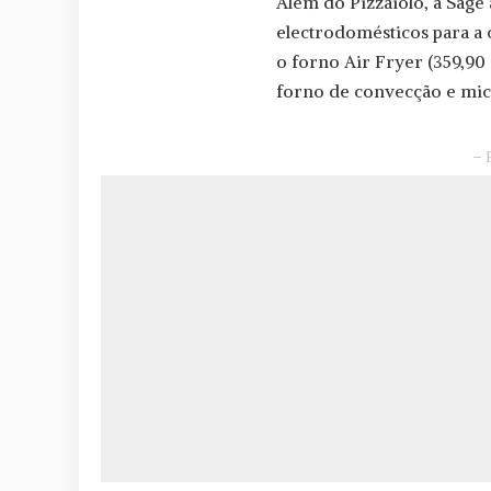
Além do Pizzaiolo, a Sage
electrodomésticos para a c
o forno Air Fryer (359,90 
forno de convecção e mic
– 