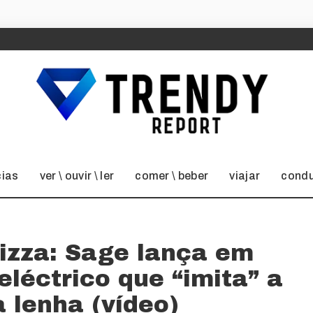
cias
ver \ ouvir \ ler
comer \ beber
viajar
condu
pizza: Sage lança em
eléctrico que “imita” a
 lenha (vídeo)