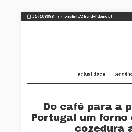
214193988
jornalista@trendy.fidemo.pt
actualidade
tendên
Do café para a 
Portugal um forno 
cozedura a