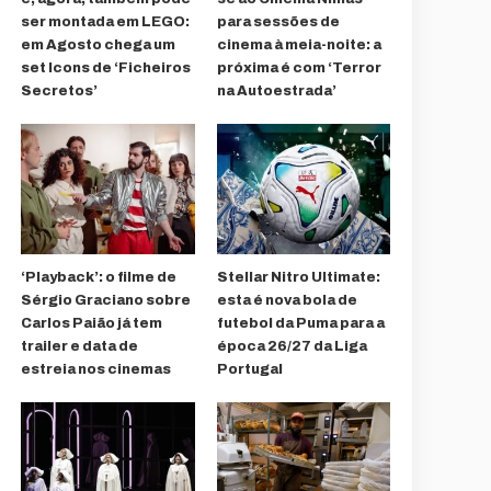
ser montada em LEGO:
para sessões de
em Agosto chega um
cinema à meia-noite: a
set Icons de ‘Ficheiros
próxima é com ‘Terror
Secretos’
na Autoestrada’
‘Playback’: o filme de
Stellar Nitro Ultimate:
Sérgio Graciano sobre
esta é nova bola de
Carlos Paião já tem
futebol da Puma para a
trailer e data de
época 26/27 da Liga
estreia nos cinemas
Portugal