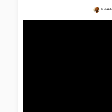
Ricard
Poste
by