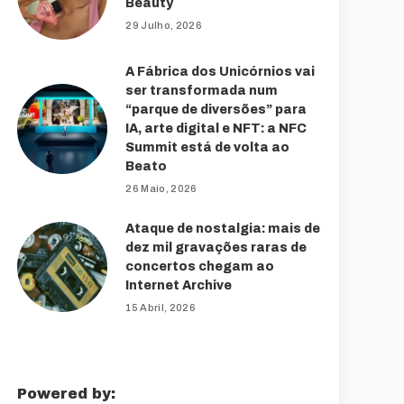
Beauty
29 Julho, 2026
A Fábrica dos Unicórnios vai
ser transformada num
“parque de diversões” para
IA, arte digital e NFT: a NFC
Summit está de volta ao
Beato
26 Maio, 2026
Ataque de nostalgia: mais de
dez mil gravações raras de
concertos chegam ao
Internet Archive
15 Abril, 2026
Powered by: