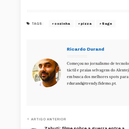
cozinha
pizza
Sage
TAGS:
Ricardo Durand
Começou no jornalismo de tecnolog
táctil e praias selvagens do Alente
em busca dos melhores spots para f
rdurand@trendy.fidemo.pt
.
ARTIGO ANTERIOR
Zabuti: filme sobre a guerra entre a