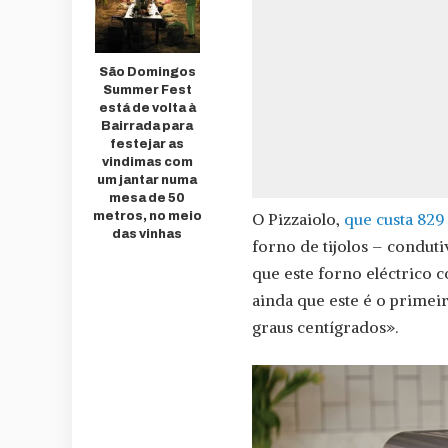
São Domingos
Summer Fest
está de volta à
Bairrada para
festejar as
vindimas com
um jantar numa
mesa de 50
metros, no meio
O Pizzaiolo,
que custa 829
das vinhas
forno de tijolos – conduti
que este forno eléctrico 
ainda que este é o prime
graus centígrados».