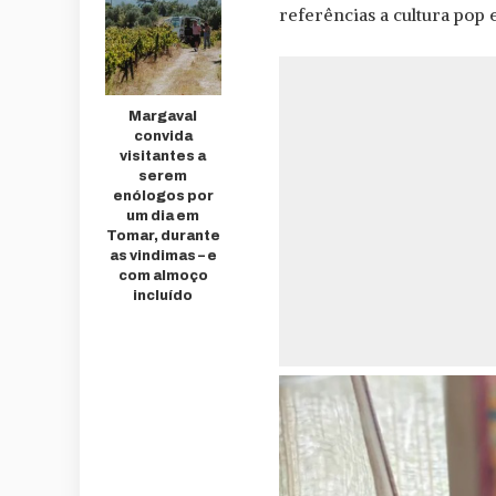
referências a cultura pop e
Margaval
convida
visitantes a
serem
enólogos por
um dia em
Tomar, durante
as vindimas – e
com almoço
incluído