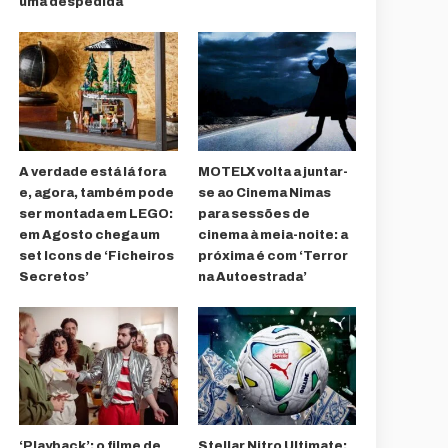
uma despedida
A verdade está lá fora
MOTELX volta a juntar-
e, agora, também pode
se ao Cinema Nimas
ser montada em LEGO:
para sessões de
em Agosto chega um
cinema à meia-noite: a
set Icons de ‘Ficheiros
próxima é com ‘Terror
Secretos’
na Autoestrada’
‘Playback’: o filme de
Stellar Nitro Ultimate: