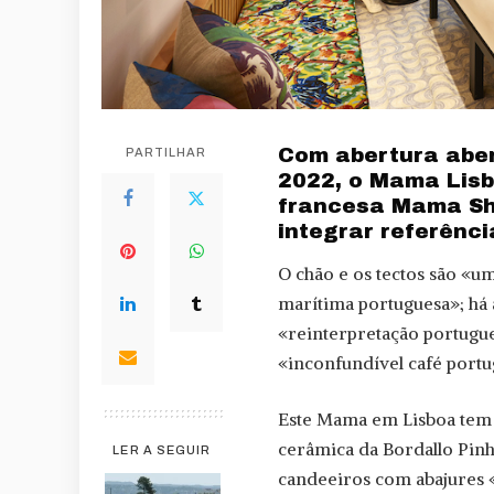
Com abertura abe
PARTILHAR
2022, o Mama Lisb
francesa Mama She
integrar referênc
O chão e os tectos são «um
marítima portuguesa»; há 
«reinterpretação portug
«inconfundível café portu
Este Mama em Lisboa tem 
cerâmica da Bordallo Pin
LER A SEGUIR
candeeiros com abajures «