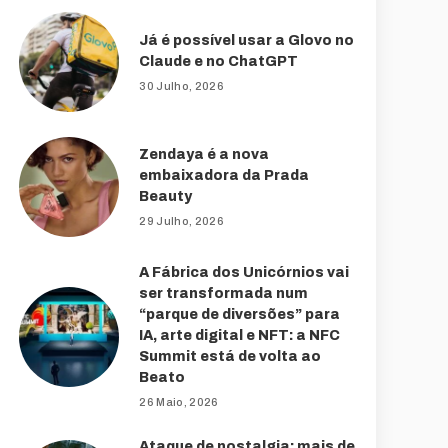
Já é possível usar a Glovo no
Claude e no ChatGPT
30 Julho, 2026
Zendaya é a nova
embaixadora da Prada
Beauty
29 Julho, 2026
A Fábrica dos Unicórnios vai
ser transformada num
“parque de diversões” para
IA, arte digital e NFT: a NFC
Summit está de volta ao
Beato
26 Maio, 2026
Ataque de nostalgia: mais de