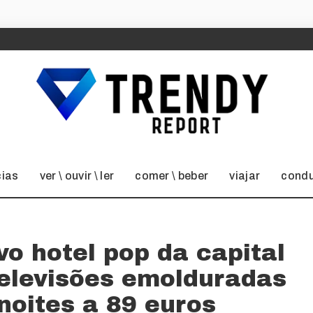
cias
ver \ ouvir \ ler
comer \ beber
viajar
condu
o hotel pop da capital
televisões emolduradas
noites a 89 euros