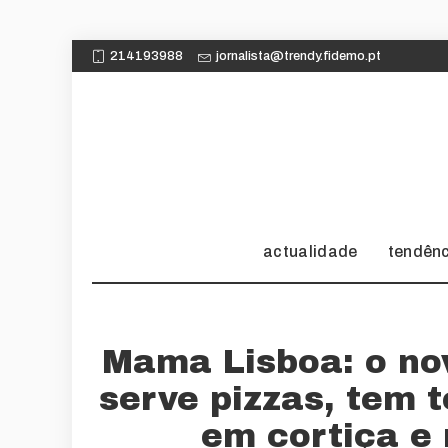
214193988
jornalista@trendy.fidemo.pt
actualidade
tendên
Mama Lisboa: o nov
serve pizzas, tem 
em cortiça e 