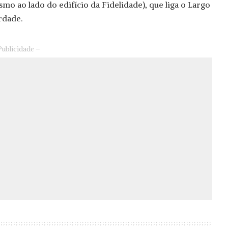
o ao lado do edifício da Fidelidade), que liga o Largo
rdade.
Publicidade –