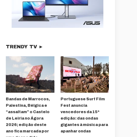
TRENDY TV ►
Bandas de Marrocos,
Portuguese Surf Film
Palestina, Bélgica e
Fest anuncia
“assaltam” o Castelo
vencedores da 15ª
de Leiria no Ágora
edição: das ondas
2026; edição deste
gigantes à música para
ano fica marcada por
apanhar ondas