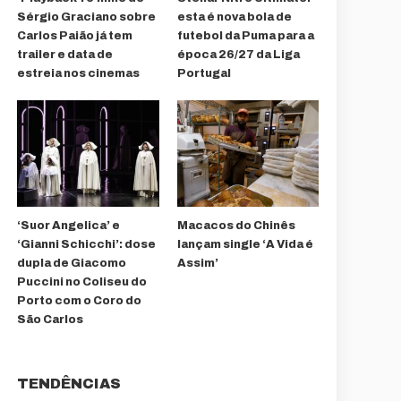
Sérgio Graciano sobre
esta é nova bola de
Carlos Paião já tem
futebol da Puma para a
trailer e data de
época 26/27 da Liga
estreia nos cinemas
Portugal
‘Suor Angelica’ e
Macacos do Chinês
‘Gianni Schicchi’: dose
lançam single ‘A Vida é
dupla de Giacomo
Assim’
Puccini no Coliseu do
Porto com o Coro do
São Carlos
TENDÊNCIAS