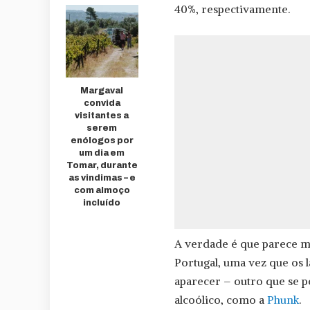
40%, respectivamente.
Margaval
convida
visitantes a
serem
enólogos por
um dia em
Tomar, durante
as vindimas – e
com almoço
incluído
A verdade é que parece m
Portugal, uma vez que os 
aparecer – outro que se p
alcoólico, como a
Phunk
.