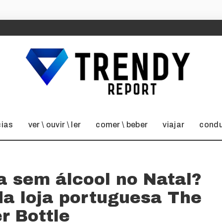
cias
ver \ ouvir \ ler
comer \ beber
viajar
condu
ja sem álcool no Natal?
da loja portuguesa The
r Bottle