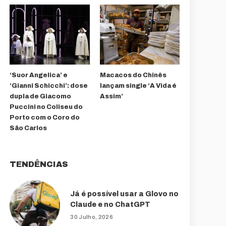
‘Suor Angelica’ e
Macacos do Chinês
‘Gianni Schicchi’: dose
lançam single ‘A Vida é
dupla de Giacomo
Assim’
Puccini no Coliseu do
Porto com o Coro do
São Carlos
TENDÊNCIAS
Já é possível usar a Glovo no
Claude e no ChatGPT
30 Julho, 2026