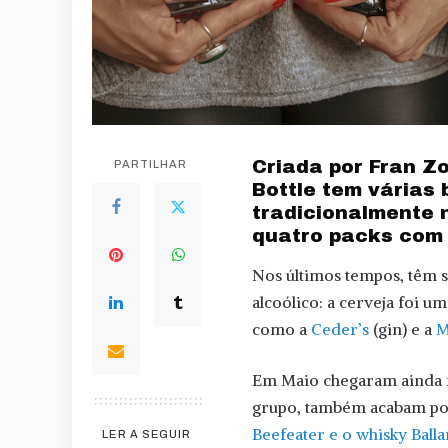
Criada por Fran Zo
PARTILHAR
Bottle tem várias 
tradicionalmente n
quatro packs com g
Nos últimos tempos, têm s
alcoólico: a cerveja foi 
como a
Ceder’s
(gin) e a
M
Em Maio chegaram ainda m
grupo, também acabam por
Beefeater e o whisky Balla
LER A SEGUIR