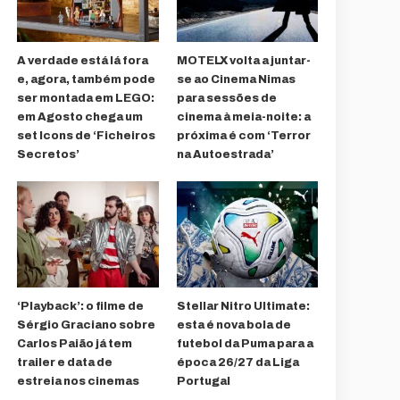
A verdade está lá fora
MOTELX volta a juntar-
e, agora, também pode
se ao Cinema Nimas
ser montada em LEGO:
para sessões de
em Agosto chega um
cinema à meia-noite: a
set Icons de ‘Ficheiros
próxima é com ‘Terror
Secretos’
na Autoestrada’
‘Playback’: o filme de
Stellar Nitro Ultimate:
Sérgio Graciano sobre
esta é nova bola de
Carlos Paião já tem
futebol da Puma para a
trailer e data de
época 26/27 da Liga
estreia nos cinemas
Portugal