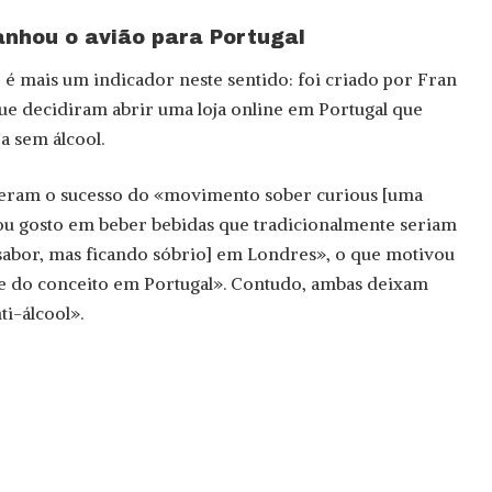
anhou o avião para Portugal
e é mais um indicador neste sentido: foi criado por Fran
que decidiram abrir uma loja online em Portugal que
a sem álcool.
 veram o sucesso do «movimento sober curious [uma
 ou gosto em beber bebidas que tradicionalmente seriam
sabor, mas ficando sóbrio] em Londres», o que motivou
e do conceito em Portugal». Contudo, ambas deixam
i-álcool».