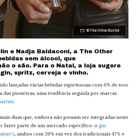
©The Other Bottle
lin e Nadja Baldaconi, a The Other
bebidas sem álcool, que
ão o são. Para o Natal, a loja sugere
in, spritz, cerveja e vinho.
ido lançadas várias bebidas espirituosas com 0% de teor
uma das pioneiras, uma tendência seguida por marcas
artini
.
ais duas que, embora não possam ser integradas neste
 fazer parte de um mercado específico: o
gin
ntine’s
, ambos com 20% em vez dos tradicionais 47% e