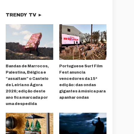
TRENDY TV ►
Bandas de Marrocos,
Portuguese Surf Film
Palestina, Bélgica e
Fest anuncia
“assaltam” o Castelo
vencedores da 15ª
de Leiria no Ágora
edição: das ondas
2026; edição deste
gigantes à música para
ano fica marcada por
apanhar ondas
uma despedida