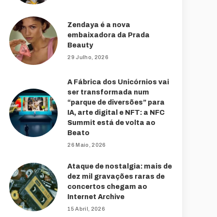
Zendaya é a nova
embaixadora da Prada
Beauty
29 Julho, 2026
A Fábrica dos Unicórnios vai
ser transformada num
“parque de diversões” para
IA, arte digital e NFT: a NFC
Summit está de volta ao
Beato
26 Maio, 2026
Ataque de nostalgia: mais de
dez mil gravações raras de
concertos chegam ao
Internet Archive
15 Abril, 2026