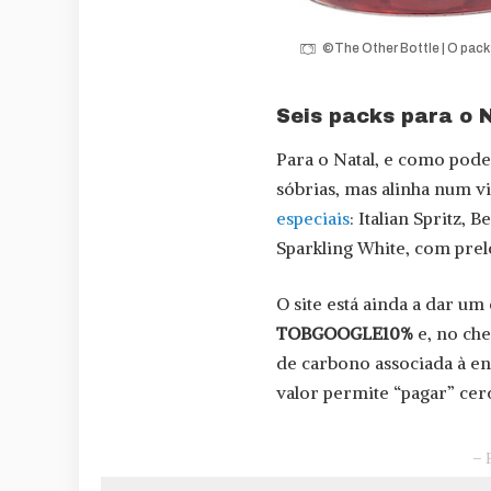
©The Other Bottle | O pack 
Seis packs para o N
Para o Natal, e como pode
sóbrias, mas alinha num v
especiais
: Italian Spritz,
Sparkling White, com prel
O site está ainda a dar u
TOBGOOGLE10%
e, no che
de carbono associada à en
valor permite “pagar” cer
– 