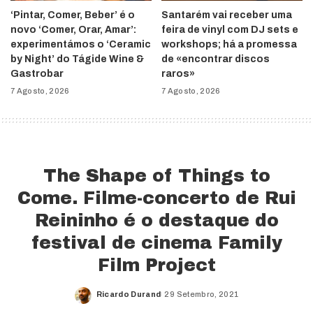
‘Pintar, Comer, Beber’ é o
Santarém vai receber uma
novo ‘Comer, Orar, Amar’:
feira de vinyl com DJ sets e
experimentámos o ‘Ceramic
workshops; há a promessa
by Night’ do Tágide Wine &
de «encontrar discos
Gastrobar
raros»
7 Agosto, 2026
7 Agosto, 2026
The Shape of Things to
Come. Filme-concerto de Rui
Reininho é o destaque do
festival de cinema Family
Film Project
Ricardo Durand
29 Setembro, 2021
Posted
by