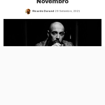
Novembro
Ricardo Durand
28 Setembro, 2021
Posted
by
O espectáculo Boémio, que marca o regresso
de Rui Sinel de Cordes aos palcos, com