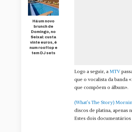
Há um novo
brunch de
Domingo, no
Seixal: custa
vinte euros, é
num rooftop e
tem DJ sets
Logo a seguir, a
MTV
passa
que o vocalista da banda «
que compõem o álbum».
(What’s The Story) Morni
discos de platina, apenas
Estes dois documentários 