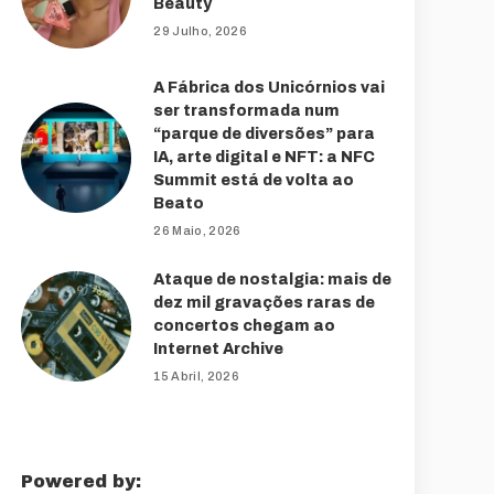
Beauty
29 Julho, 2026
A Fábrica dos Unicórnios vai
ser transformada num
“parque de diversões” para
IA, arte digital e NFT: a NFC
Summit está de volta ao
Beato
26 Maio, 2026
Ataque de nostalgia: mais de
dez mil gravações raras de
concertos chegam ao
Internet Archive
15 Abril, 2026
Powered by: