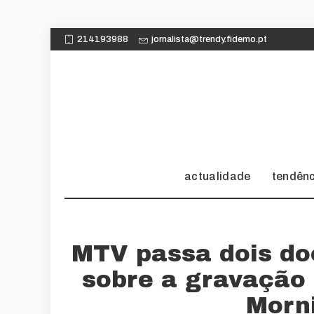
214193988
jornalista@trendy.fidemo.pt
actualidade
tendên
MTV passa dois do
sobre a gravação 
Morn