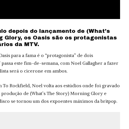
lo depois do lançamento de (What’s
g Glory, os Oasis são os protagonistas
rios da MTV.
Oasis para a fama é o “protagonista” de dois
passa este fim-de-semana, com Noel Gallagher a fazer
alista será o cicerone em ambos.
n To Rockfield, Noel volta aos estúdios onde foi gravado
 a produção de (What’s The Story) Morning Glory e
disco se tornou um dos expoentes máximos da britpop.