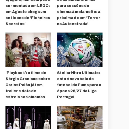
ser montada em LEGO:
para sessões de
em Agosto chega um
cinema à meia-noite: a
set Icons de ‘Ficheiros
próxima é com ‘Terror
Secretos’
na Autoestrada’
‘Playback’: o filme de
Stellar Nitro Ultimate:
Sérgio Graciano sobre
esta é nova bola de
Carlos Paião já tem
futebol da Puma para a
trailer e data de
época 26/27 da Liga
estreia nos cinemas
Portugal