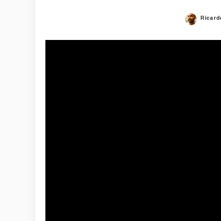
Ricard
Poste
by