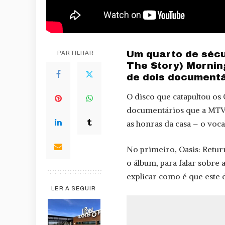
Um quarto de sécu
PARTILHAR
The Story) Mornin
de dois documentá
O disco que catapultou os 
documentários que a MTV 
as honras da casa – o voc
No primeiro, Oasis: Retur
o álbum, para falar sobre
explicar como é que este 
LER A SEGUIR