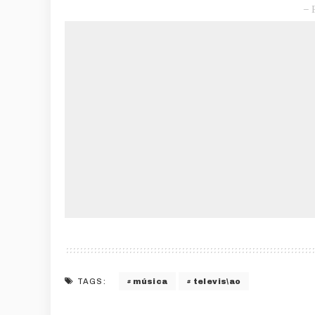
– 
música
televis\ao
TAGS: