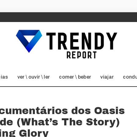
cias
ver \ ouvir \ ler
comer \ beber
viajar
condu
cumentários dos Oasis
de (What’s The Story)
ing Glory