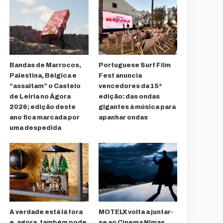
Bandas de Marrocos,
Portuguese Surf Film
Palestina, Bélgica e
Fest anuncia
“assaltam” o Castelo
vencedores da 15ª
de Leiria no Ágora
edição: das ondas
2026; edição deste
gigantes à música para
ano fica marcada por
apanhar ondas
uma despedida
A verdade está lá fora
MOTELX volta a juntar-
e, agora, também pode
se ao Cinema Nimas