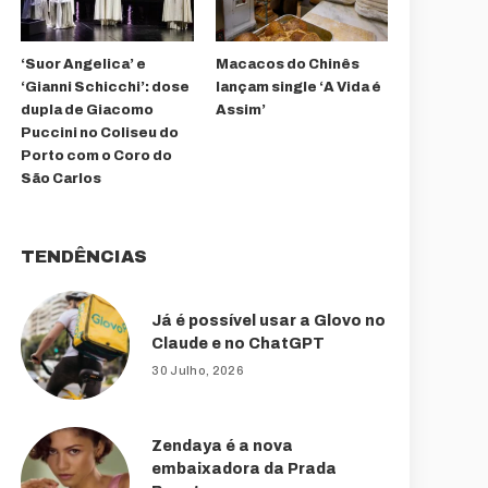
‘Suor Angelica’ e
Macacos do Chinês
‘Gianni Schicchi’: dose
lançam single ‘A Vida é
dupla de Giacomo
Assim’
Puccini no Coliseu do
Porto com o Coro do
São Carlos
TENDÊNCIAS
Já é possível usar a Glovo no
Claude e no ChatGPT
30 Julho, 2026
Zendaya é a nova
embaixadora da Prada