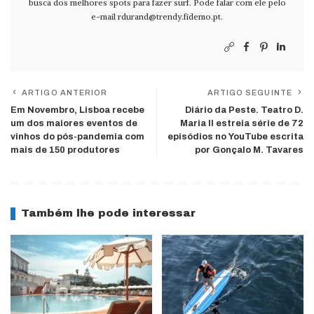
busca dos melhores spots para fazer surf. Pode falar com ele pelo
e-mail
rdurand@trendy.fidemo.pt
.
ARTIGO ANTERIOR
ARTIGO SEGUINTE
Em Novembro, Lisboa recebe
Diário da Peste. Teatro D.
um dos maiores eventos de
Maria II estreia série de 72
vinhos do pós-pandemia com
episódios no YouTube escrita
mais de 150 produtores
por Gonçalo M. Tavares
Também lhe pode interessar