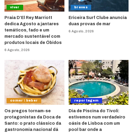
viver
breves
Praia D’El Rey Marriott
Ericeira Surf Clube anuncia
dedica Agosto a jantares
duas provas de mar
temáticos, fado e um
6 Agosto, 2026
mercado sustentável com
produtos locais de Óbidos
6 Agosto, 2026
comer \ beber
reportagem
Os pregos tornam-se
Dia de Piscina do Tivoli:
protagonistas da Doca de
estivemos num verdadeiro
Santo: o prato clássico da
oásis de Lisboa com um
gastronomia nacional dá
pool bar onde a