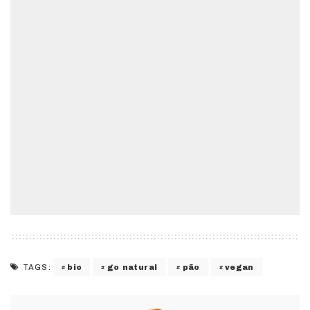
bio
go natural
pão
vegan
TAGS: