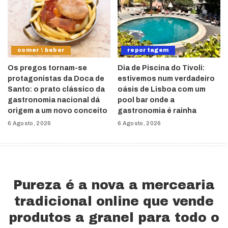
comer \ beber
reportagem
Os pregos tornam-se
Dia de Piscina do Tivoli:
protagonistas da Doca de
estivemos num verdadeiro
Santo: o prato clássico da
oásis de Lisboa com um
gastronomia nacional dá
pool bar onde a
origem a um novo conceito
gastronomia é rainha
6 Agosto, 2026
6 Agosto, 2026
Pureza é a nova a mercearia
tradicional online que vende
produtos a granel para todo o