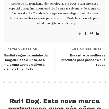
Começou no jornalismo de tecnologias em 2005 e tem interesse
especial por gadgets com ecrã táctil e praias selvagens do Alentejo.
É editor do site Trendy e faz regularmente viagens pelo País em
busca dos melhores spots para fazer surf. Pode falar com ele pelo
e-mail
rdurand@trendy.fidemo.pt
.
ARTIGO ANTERIOR
ARTIGO SEGUINTE
Santini segue o caminho da
Encontre os melhores
Häagen-Dazs e junta-se a
produtos para passar a sua
mais uma app de delivery,
roupa
além da Uber Eats
Ruff Dog. Esta nova marca
portuguesa quer pôr cães e