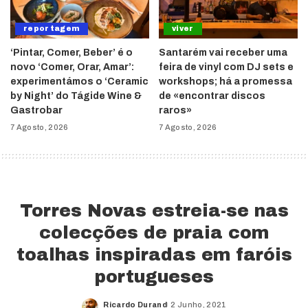
reportagem
viver
‘Pintar, Comer, Beber’ é o
Santarém vai receber uma
novo ‘Comer, Orar, Amar’:
feira de vinyl com DJ sets e
experimentámos o ‘Ceramic
workshops; há a promessa
by Night’ do Tágide Wine &
de «encontrar discos
Gastrobar
raros»
7 Agosto, 2026
7 Agosto, 2026
Torres Novas estreia-se nas
colecções de praia com
toalhas inspiradas em faróis
portugueses
Ricardo Durand
2 Junho, 2021