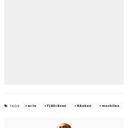
arte
Fjällräven
Kånken
mochilas
TAGS: