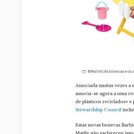
©Mattel | As bonecas e os 
Associada muitas vezes a um
associa-se agora a uma rea
de plásticos reciclados» e
Stewardship Council
inclu
Estas novas bonecas Barbi
Mattle não esclareceu iss