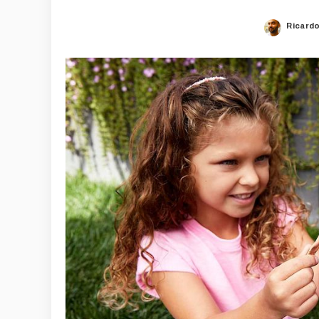
Ricard
Posted
by