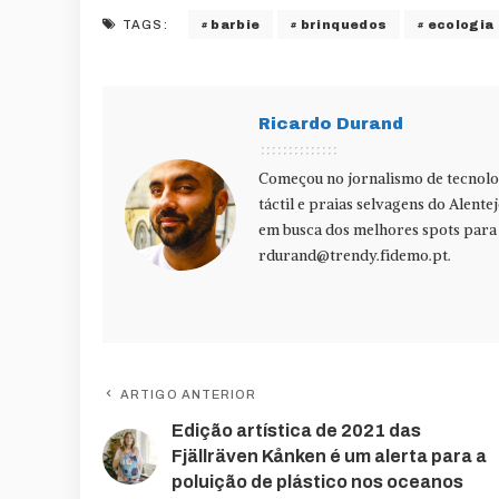
barbie
brinquedos
ecologia
TAGS:
Ricardo Durand
Começou no jornalismo de tecnolog
táctil e praias selvagens do Alente
em busca dos melhores spots para f
rdurand@trendy.fidemo.pt
.
ARTIGO ANTERIOR
Edição artística de 2021 das
Fjällräven Kånken é um alerta para a
poluição de plástico nos oceanos