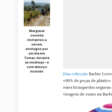
Margaval
convida
visitantes a
serem
enólogos por
um dia em
Tomar, durante
as vindimas – e
com almoço
incluído
Esta colecção
Barbie Loves
«90% de peças de plástico
estes brinquedos seguem 
viragem de rumo na Barbi