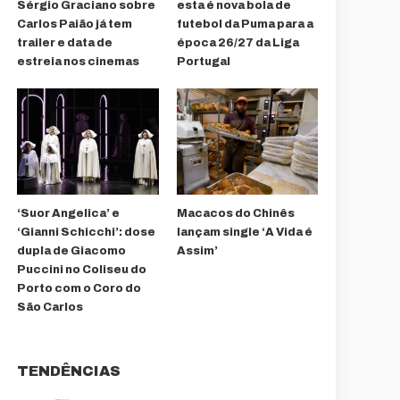
Sérgio Graciano sobre
esta é nova bola de
Carlos Paião já tem
futebol da Puma para a
trailer e data de
época 26/27 da Liga
estreia nos cinemas
Portugal
‘Suor Angelica’ e
Macacos do Chinês
‘Gianni Schicchi’: dose
lançam single ‘A Vida é
dupla de Giacomo
Assim’
Puccini no Coliseu do
Porto com o Coro do
São Carlos
TENDÊNCIAS