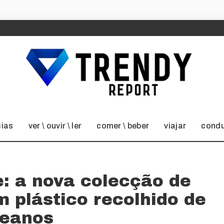
cias
ver \ ouvir \ ler
comer \ beber
viajar
condu
e: a nova colecção de
m plástico recolhido de
eanos