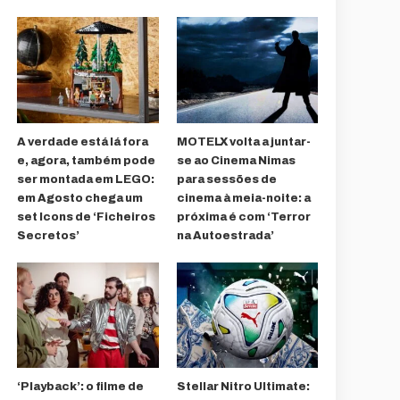
A verdade está lá fora
MOTELX volta a juntar-
e, agora, também pode
se ao Cinema Nimas
ser montada em LEGO:
para sessões de
em Agosto chega um
cinema à meia-noite: a
set Icons de ‘Ficheiros
próxima é com ‘Terror
Secretos’
na Autoestrada’
‘Playback’: o filme de
Stellar Nitro Ultimate: