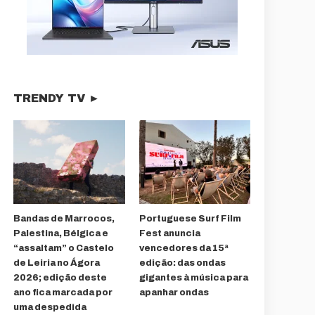
TRENDY TV ►
Bandas de Marrocos,
Portuguese Surf Film
Palestina, Bélgica e
Fest anuncia
“assaltam” o Castelo
vencedores da 15ª
de Leiria no Ágora
edição: das ondas
2026; edição deste
gigantes à música para
ano fica marcada por
apanhar ondas
uma despedida