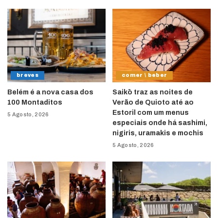
breves
comer \ beber
Belém é a nova casa dos
Saikō traz as noites de
100 Montaditos
Verão de Quioto até ao
Estoril com um menus
5 Agosto, 2026
especiais onde há sashimi,
nigiris, uramakis e mochis
5 Agosto, 2026