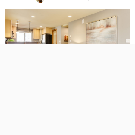
Posted
by
A Oscar e a Glovo têm uma nova parceria que
disponibiliza quatro serviços de trabalhos em
casa neste app de entregas ao domicílio. Os
preços acabam por não compensar.