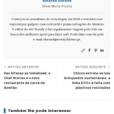
Ricardo Durand
View More Posts
Começou no jornalismo de tecnologias em 2005 e tem interesse
especial por gadgets com ecrã táctil e praias selvagens do Alentejo.
É editor do site Trendy e faz regularmente viagens pelo País em
busca dos melhores spots para fazer surf. Pode falar com ele pelo
e-mail
rdurand@trendy.fidemo.pt
.
ARTIGO ANTERIOR
ARTIGO SEGUINTE
Das bifanas ao tomahawk: o
Chicco estreia-se nos
Chef Stories é o novo
brinquedos sustentáveis: a
restaurante de carne de
linha ECO+ é feita com
Azeitão
plásticos reciclados
Também lhe pode interessar