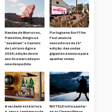
Bandas de Marrocos,
Portuguese Surf Film
Palestina, Bélgica e
Fest anuncia
“assaltam” o Castelo
vencedores da 15ª
de Leiria no Ágora
edição: das ondas
2026; edição deste
gigantes à música para
ano fica marcada por
apanhar ondas
uma despedida
A verdade está lá fora
MOTELX volta a juntar-
e, agora, também pode
se ao Cinema Nimas