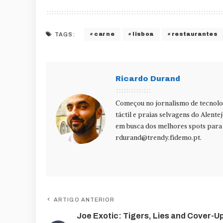
carne
lisboa
restaurantes
TAGS:
Ricardo Durand
Começou no jornalismo de tecnolog
táctil e praias selvagens do Alente
em busca dos melhores spots para f
rdurand@trendy.fidemo.pt
.
ARTIGO ANTERIOR
Joe Exotic: Tigers, Lies and Cover-U