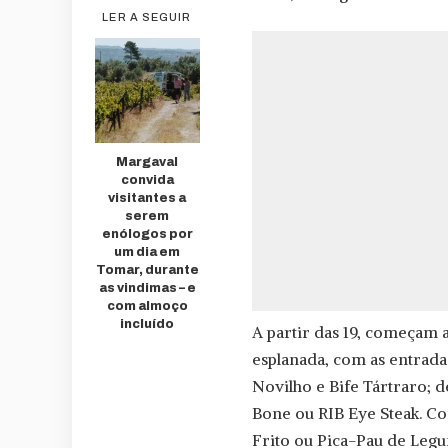
LER A SEGUIR
Margaval
convida
visitantes a
serem
enólogos por
um dia em
Tomar, durante
as vindimas – e
com almoço
incluído
A partir das 19, começam a
esplanada, com as entrada
Novilho e Bife Tártraro; 
Bone ou RIB Eye Steak. C
Frito ou Pica-Pau de Leg