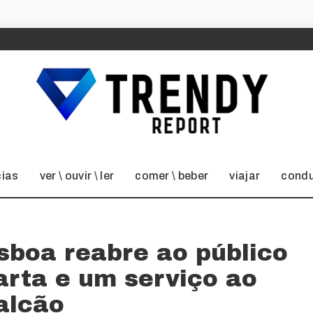
cias
ver \ ouvir \ ler
comer \ beber
viajar
condu
sboa reabre ao público
rta e um serviço ao
alcão