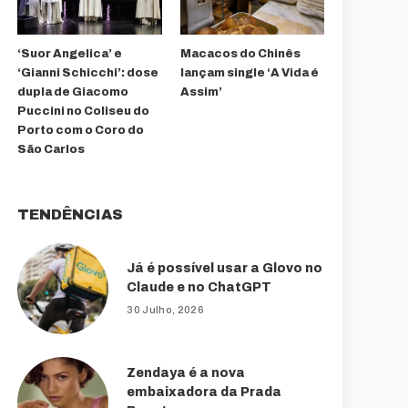
‘Suor Angelica’ e
Macacos do Chinês
‘Gianni Schicchi’: dose
lançam single ‘A Vida é
dupla de Giacomo
Assim’
Puccini no Coliseu do
Porto com o Coro do
São Carlos
TENDÊNCIAS
Já é possível usar a Glovo no
Claude e no ChatGPT
30 Julho, 2026
Zendaya é a nova
embaixadora da Prada