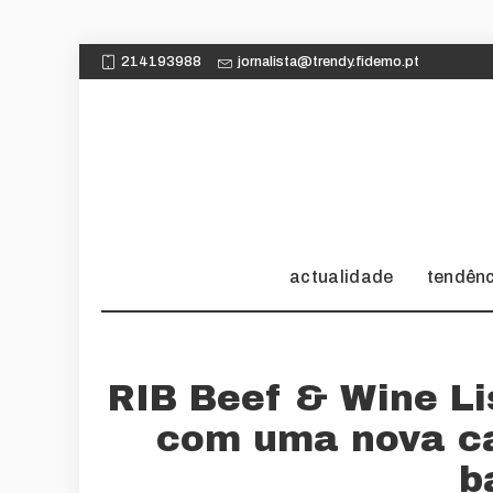
214193988
jornalista@trendy.fidemo.pt
actualidade
tendên
RIB Beef & Wine Li
com uma nova ca
b