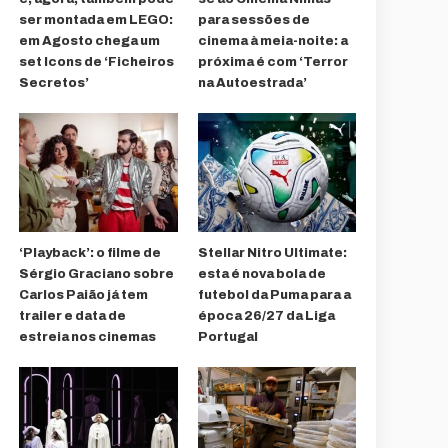
ser montada em LEGO:
para sessões de
em Agosto chega um
cinema à meia-noite: a
set Icons de ‘Ficheiros
próxima é com ‘Terror
Secretos’
na Autoestrada’
‘Playback’: o filme de
Stellar Nitro Ultimate:
Sérgio Graciano sobre
esta é nova bola de
Carlos Paião já tem
futebol da Puma para a
trailer e data de
época 26/27 da Liga
estreia nos cinemas
Portugal