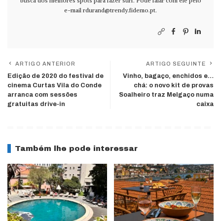
busca dos melhores spots para fazer surf. Pode falar com ele pelo
e-mail
rdurand@trendy.fidemo.pt
.
ARTIGO ANTERIOR
ARTIGO SEGUINTE
Edição de 2020 do festival de
Vinho, bagaço, enchidos e…
cinema Curtas Vila do Conde
chá: o novo kit de provas
arranca com sessões
Soalheiro traz Melgaço numa
gratuitas drive-in
caixa
Também lhe pode interessar