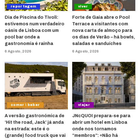
reportagem
viver
Dia de Piscina do Tivoli:
Forte de Gaia abre o Pool
estivemos num verdadeiro
Terrace a visitantes com
oásis de Lisboa com um
nova carta de almoço para
pool bar onde a
os dias de Verão – há bowls,
gastronomia é rainha
saladas e sanduíches
6 Agosto, 2026
6 Agosto, 2026
comer \ beber
viajar
A versão gastronómica de
JNcQUOI prepara-se para
‘Hit the road, Jack’ já anda
abrir um hotel em Lisboa
na estrada: este é o
onde nos tornamos
(grande) food truck que vai
“membros”: «Não há