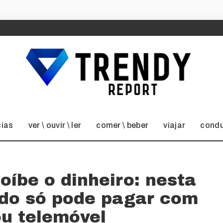
cias
ver \ ouvir \ ler
comer \ beber
viajar
condu
íbe o dinheiro: nesta
ado só pode pagar com
ou telemóvel