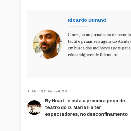
Ricardo Durand
Começou no jornalismo de tecnolog
táctil e praias selvagens do Alente
em busca dos melhores spots para f
rdurand@trendy.fidemo.pt
.
ARTIGO ANTERIOR
By Heart: é esta a primeira peça de
teatro do D. Maria II a ter
espectadores, no desconfinamento