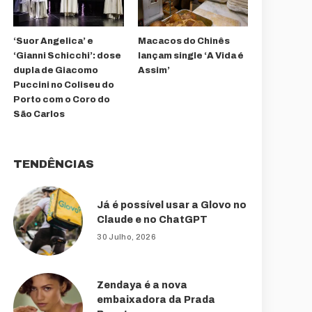
‘Suor Angelica’ e
Macacos do Chinês
‘Gianni Schicchi’: dose
lançam single ‘A Vida é
dupla de Giacomo
Assim’
Puccini no Coliseu do
Porto com o Coro do
São Carlos
TENDÊNCIAS
Já é possível usar a Glovo no
Claude e no ChatGPT
30 Julho, 2026
Zendaya é a nova
embaixadora da Prada