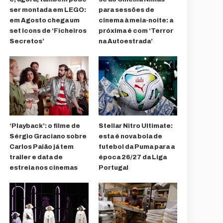
ser montada em LEGO:
para sessões de
em Agosto chega um
cinema à meia-noite: a
set Icons de ‘Ficheiros
próxima é com ‘Terror
Secretos’
na Autoestrada’
‘Playback’: o filme de
Stellar Nitro Ultimate:
Sérgio Graciano sobre
esta é nova bola de
Carlos Paião já tem
futebol da Puma para a
trailer e data de
época 26/27 da Liga
estreia nos cinemas
Portugal