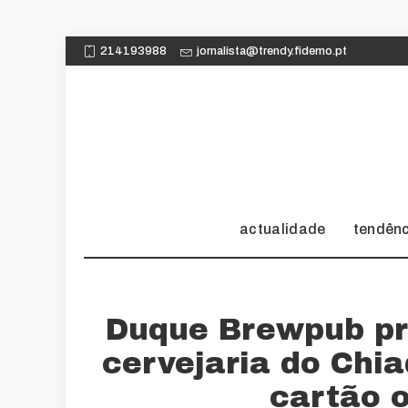
214193988
jornalista@trendy.fidemo.pt
actualidade
tendên
Duque Brewpub pro
cervejaria do Chi
cartão 