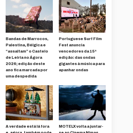
Bandas de Marrocos,
Portuguese Surf Film
Palestina, Bélgica e
Fest anuncia
“assaltam” o Castelo
vencedores da 15ª
de Leiria no Ágora
edição: das ondas
2026; edição deste
gigantes à música para
ano fica marcada por
apanhar ondas
uma despedida
A verdade está lá fora
MOTELX volta a juntar-
e, agora, também pode
se ao Cinema Nimas