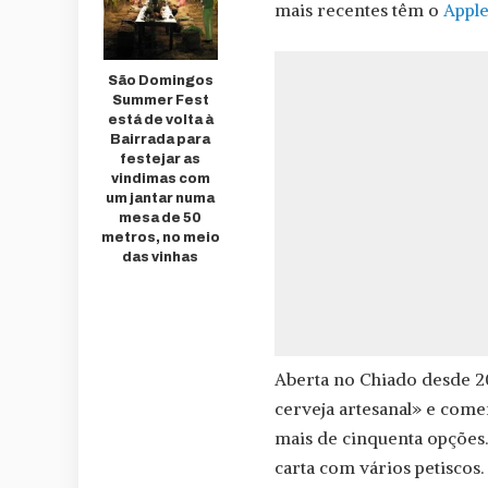
mais recentes têm o
Apple
São Domingos
Summer Fest
está de volta à
Bairrada para
festejar as
vindimas com
um jantar numa
mesa de 50
metros, no meio
das vinhas
Aberta no Chiado desde 2
cerveja artesanal» e come
mais de cinquenta opções.
carta com vários petiscos.