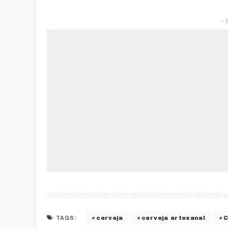
– 
cerveja
cerveja artesanal
C
TAGS: