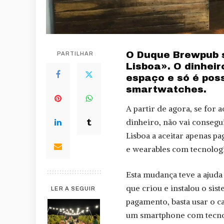
O Duque Brewpub s
PARTILHAR
Lisboa». O dinheir
espaço e só é pos
smartwatches.
A partir de agora, se for
dinheiro, não vai consegu
Lisboa a aceitar apenas p
e wearables com tecnologi
Esta mudança teve a ajud
que criou e instalou o sis
LER A SEGUIR
pagamento, basta usar o c
um smartphone com tecnol