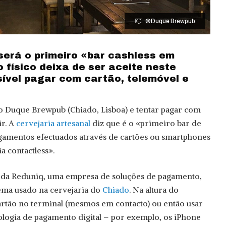
©Duque Brewpub
erá o primeiro «bar cashless em
o físico deixa de ser aceite neste
sível pagar com cartão, telemóvel e
 ao Duque Brewpub (Chiado, Lisboa) e tentar pagar com
ir. A
cervejaria artesanal
diz que é o «primeiro bar de
agamentos efectuados através de cartões ou smartphones
a contactless».
a da Reduniq, uma empresa de soluções de pagamento,
tema usado na cervejaria do
Chiado
. Na altura do
artão no terminal (mesmos em contacto) ou então usar
ogia de pagamento digital – por exemplo, os iPhone