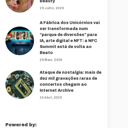
Beauty
29 Julho, 2026
A Fábrica dos Unicórnios vai
ser transformada num
“parque de diversões” para
IA, arte digital e NFT: a NFC
Summit está de volta ao
Beato
26 Maio, 2026
Ataque de nostalgia: mais de
dez mil gravações raras de
concertos chegam ao
Internet Archive
15 Abril, 2026
Powered by: