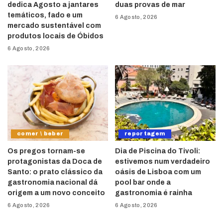
dedica Agosto a jantares
duas provas de mar
temáticos, fado e um
6 Agosto, 2026
mercado sustentável com
produtos locais de Óbidos
6 Agosto, 2026
comer \ beber
reportagem
Os pregos tornam-se
Dia de Piscina do Tivoli:
protagonistas da Doca de
estivemos num verdadeiro
Santo: o prato clássico da
oásis de Lisboa com um
gastronomia nacional dá
pool bar onde a
origem a um novo conceito
gastronomia é rainha
6 Agosto, 2026
6 Agosto, 2026