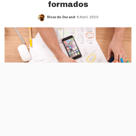
formados
Ricardo Durand
8 Abril, 2020
Posted
by
O site Alerta Emprego vai organizar uma
nova versão do seu Job Summit. Em Abril,
esta feira de emprego online é dedicada a
estudantes universitários e recém-formados.