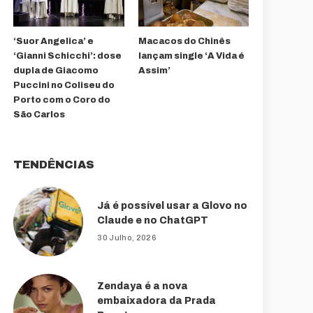
‘Suor Angelica’ e
Macacos do Chinês
‘Gianni Schicchi’: dose
lançam single ‘A Vida é
dupla de Giacomo
Assim’
Puccini no Coliseu do
Porto com o Coro do
São Carlos
TENDÊNCIAS
Já é possível usar a Glovo no
Claude e no ChatGPT
30 Julho, 2026
Zendaya é a nova
embaixadora da Prada