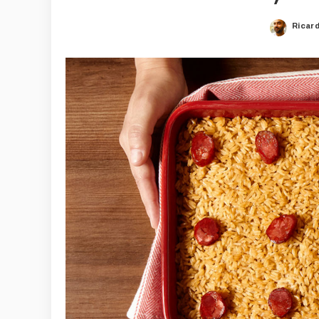
Ricar
Poste
by