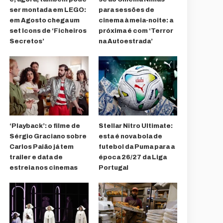
ser montada em LEGO:
para sessões de
em Agosto chega um
cinema à meia-noite: a
set Icons de ‘Ficheiros
próxima é com ‘Terror
Secretos’
na Autoestrada’
‘Playback’: o filme de
Stellar Nitro Ultimate:
Sérgio Graciano sobre
esta é nova bola de
Carlos Paião já tem
futebol da Puma para a
trailer e data de
época 26/27 da Liga
estreia nos cinemas
Portugal