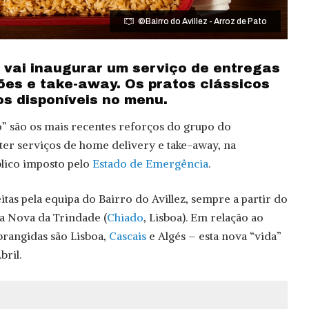
©Bairro do Avillez - Arroz de Pato
z vai inaugurar um serviço de entregas
ões e take-away. Os pratos clássicos
os disponíveis no menu.
ro” são os mais recentes reforços do grupo do
 ter serviços de home delivery e take-away, na
blico imposto pelo
Estado de Emergência
.
itas pela equipa do Bairro do Avillez, sempre a partir do
ua Nova da Trindade (
Chiado
, Lisboa). Em relação ao
brangidas são Lisboa,
Cascais
e Algés – esta nova “vida”
bril.