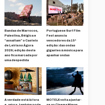
Bandas de Marrocos,
Portuguese Surf Film
Palestina, Bélgica e
Fest anuncia
“assaltam” o Castelo
vencedores da 15ª
de Leiria no Ágora
edição: das ondas
2026; edição deste
gigantes à música para
ano fica marcada por
apanhar ondas
uma despedida
A verdade está lá fora
MOTELX volta a juntar-
e, agora, também pode
se ao Cinema Nimas