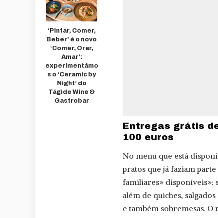
‘Pintar, Comer,
Beber’ é o novo
‘Comer, Orar,
Amar’:
experimentámo
s o ‘Ceramic by
Night’ do
Tágide Wine &
Gastrobar
Entregas grátis d
100 euros
No menu que está disponív
pratos que já faziam part
familiares» disponíveis»: 
além de quiches, salgados
e também sobremesas. O 