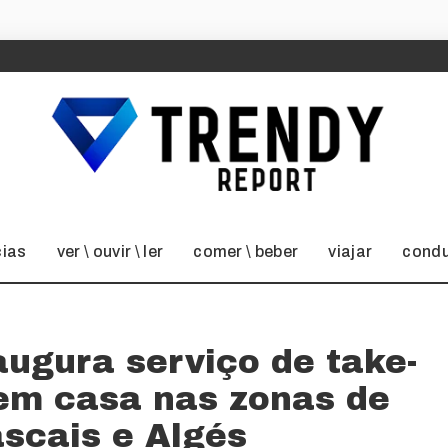
cias
ver \ ouvir \ ler
comer \ beber
viajar
condu
naugura serviço de take-
em casa nas zonas de
ascais e Algés