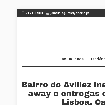
214193988
jornalista@trendy.fidemo.pt
actualidade
tendên
Bairro do Avillez i
away e entregas 
Lisboa, C