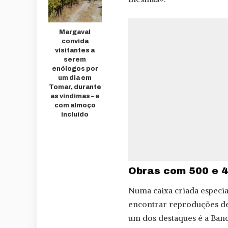
Margaval
convida
visitantes a
serem
enólogos por
um dia em
Tomar, durante
as vindimas – e
com almoço
incluído
Obras com 500 e 4
Numa caixa criada especia
encontrar reproduções de
um dos destaques é a Band