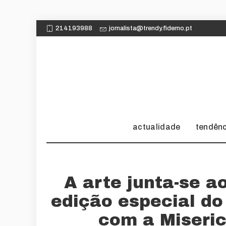
214193988
jornalista@trendy.fidemo.pt
actualidade
tendên
A arte junta-se a
edição especial do
com a Miseri