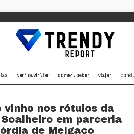
cias
ver \ ouvir \ ler
comer \ beber
viajar
condu
o vinho nos rótulos da
 Soalheiro em parceria
córdia de Melgaço