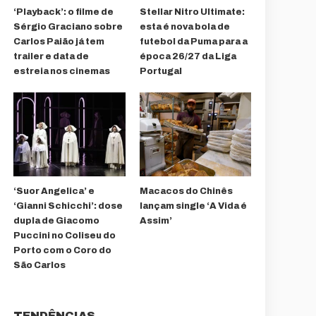
‘Playback’: o filme de
Stellar Nitro Ultimate:
Sérgio Graciano sobre
esta é nova bola de
Carlos Paião já tem
futebol da Puma para a
trailer e data de
época 26/27 da Liga
estreia nos cinemas
Portugal
‘Suor Angelica’ e
Macacos do Chinês
‘Gianni Schicchi’: dose
lançam single ‘A Vida é
dupla de Giacomo
Assim’
Puccini no Coliseu do
Porto com o Coro do
São Carlos
TENDÊNCIAS