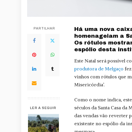
Há uma nova caixa
PARTILHAR
homenageiam a Sa
Os rótulos mostra
espólio desta insti
Este Natal será possível 
produtora de Melgaço
fez
vinhos com rótulos que mo
Misericórdia’.
Como o nome indica, este
séculos da Santa Casa da 
LER A SEGUIR
das vendas vão reverter pa
existente no espólio da in
mesmas».