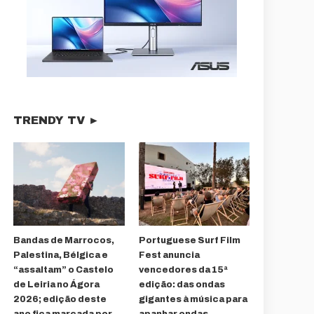
TRENDY TV ►
Bandas de Marrocos,
Portuguese Surf Film
Palestina, Bélgica e
Fest anuncia
“assaltam” o Castelo
vencedores da 15ª
de Leiria no Ágora
edição: das ondas
2026; edição deste
gigantes à música para
ano fica marcada por
apanhar ondas