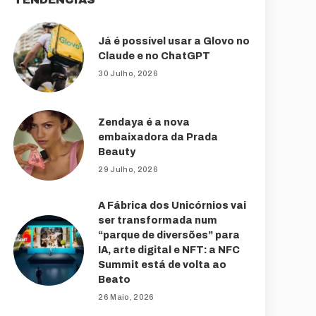
Já é possível usar a Glovo no
Claude e no ChatGPT
30 Julho, 2026
Zendaya é a nova
embaixadora da Prada
Beauty
29 Julho, 2026
A Fábrica dos Unicórnios vai
ser transformada num
“parque de diversões” para
IA, arte digital e NFT: a NFC
Summit está de volta ao
Beato
26 Maio, 2026