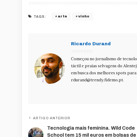
arte
vinho
TAGS:
Ricardo Durand
Começou no jornalismo de tecnolog
táctil e praias selvagens do Alente
em busca dos melhores spots para f
rdurand@trendy.fidemo.pt
.
ARTIGO ANTERIOR
Tecnologia mais feminina. Wild Code
School tem 15 mil euros em bolsas de