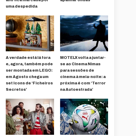
uma despedida
A verdade está lá fora
MOTELX volta a juntar-
e, agora, também pode
se ao Cinema Nimas
ser montada em LEGO:
para sessões de
em Agosto chega um
cinema à meia-noite: a
set Icons de ‘Ficheiros
próxima é com ‘Terror
Secretos’
na Autoestrada’