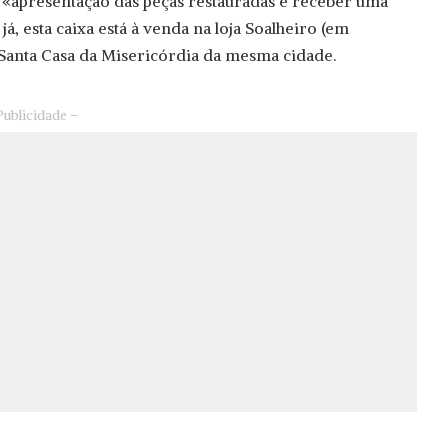
à «apresentação das peças restauradas e receber uma
já, esta caixa está à venda na loja Soalheiro (em
Santa Casa da Misericórdia da mesma cidade.
Publicidade –