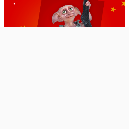
A Fnac aproveitou a presença em Lisboa da
exposição Harry Potter – The Exhibition e
criou uma acção solidária onde aproveita a
história dos filmes e dos livros para ajudar a
AMI.
Este ano, a Fnac vai pedir a ajuda de Dobby para fazer
magia numa acção de solidaridade, cujo objectivo é
entregar peças de roupa à
AMI – Assistência Médica