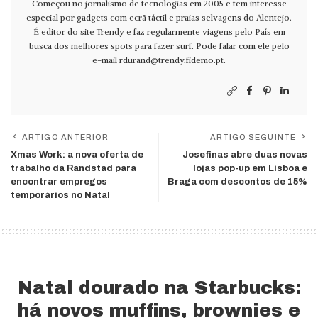
Começou no jornalismo de tecnologias em 2005 e tem interesse
especial por gadgets com ecrã táctil e praias selvagens do Alentejo.
É editor do site Trendy e faz regularmente viagens pelo País em
busca dos melhores spots para fazer surf. Pode falar com ele pelo
e-mail
rdurand@trendy.fidemo.pt
.
ARTIGO ANTERIOR
ARTIGO SEGUINTE
Xmas Work: a nova oferta de
Josefinas abre duas novas
trabalho da Randstad para
lojas pop-up em Lisboa e
encontrar empregos
Braga com descontos de 15%
temporários no Natal
Natal dourado na Starbucks:
há novos muffins, brownies e