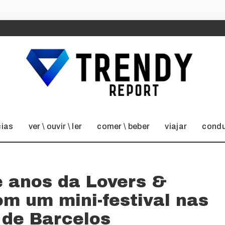
cias
ver \ ouvir \ ler
comer \ beber
viajar
condu
e anos da Lovers &
om um mini-festival nas
 de Barcelos