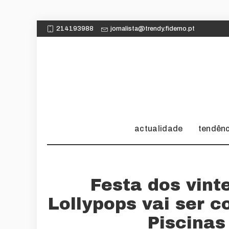
214193988
jornalista@trendy.fidemo.pt
actualidade
tendên
Festa dos vint
Lollypops vai ser c
Piscinas