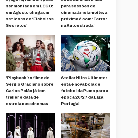
ser montada em LEGO:
para sessões de
em Agosto chega um
cinema à meia-noite: a
set Icons de ‘Ficheiros
próxima é com ‘Terror
Secretos’
na Autoestrada’
‘Playback’: o filme de
Stellar Nitro Ultimate:
Sérgio Graciano sobre
esta é nova bola de
Carlos Paião já tem
futebol da Puma para a
trailer e data de
época 26/27 da Liga
estreia nos cinemas
Portugal