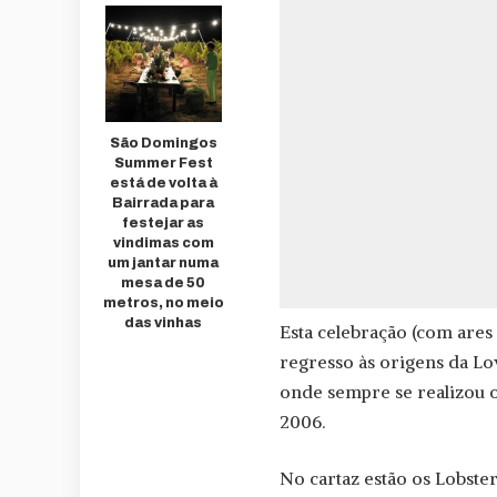
São Domingos
Summer Fest
está de volta à
Bairrada para
festejar as
vindimas com
um jantar numa
mesa de 50
metros, no meio
das vinhas
Esta celebração (com ares 
regresso às origens da Lov
onde sempre se realizou 
2006.
No cartaz estão os Lobste