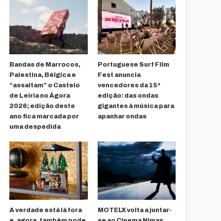
Bandas de Marrocos,
Portuguese Surf Film
Palestina, Bélgica e
Fest anuncia
“assaltam” o Castelo
vencedores da 15ª
de Leiria no Ágora
edição: das ondas
2026; edição deste
gigantes à música para
ano fica marcada por
apanhar ondas
uma despedida
A verdade está lá fora
MOTELX volta a juntar-
e, agora, também pode
se ao Cinema Nimas