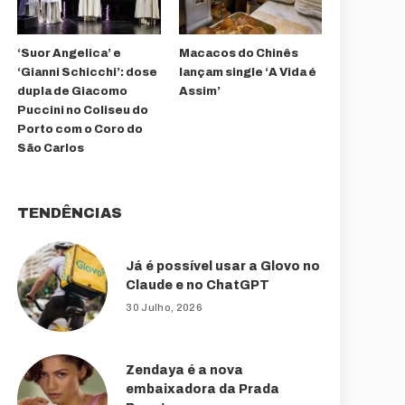
‘Suor Angelica’ e
Macacos do Chinês
‘Gianni Schicchi’: dose
lançam single ‘A Vida é
dupla de Giacomo
Assim’
Puccini no Coliseu do
Porto com o Coro do
São Carlos
TENDÊNCIAS
Já é possível usar a Glovo no
Claude e no ChatGPT
30 Julho, 2026
Zendaya é a nova
embaixadora da Prada