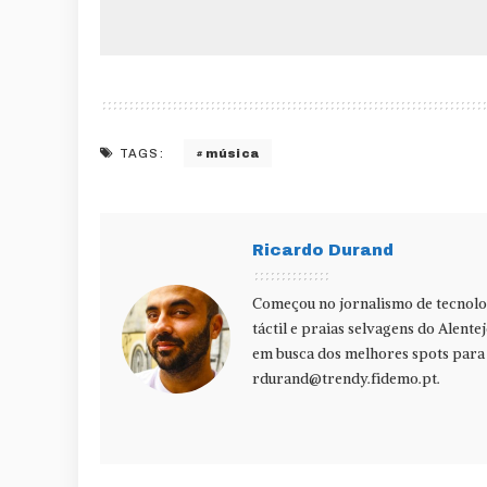
música
TAGS:
Ricardo Durand
Começou no jornalismo de tecnolog
táctil e praias selvagens do Alente
em busca dos melhores spots para f
rdurand@trendy.fidemo.pt
.