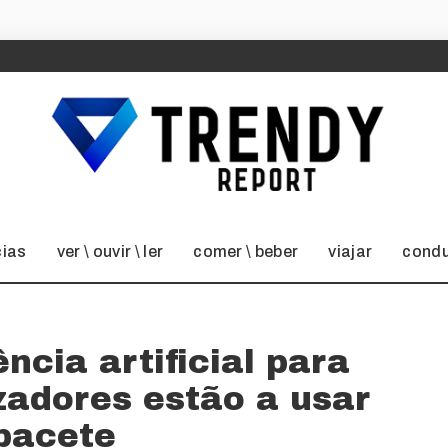
cias
ver \ ouvir \ ler
comer \ beber
viajar
condu
ência artificial para
izadores estão a usar
pacete