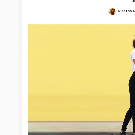
Ricardo 
Posted
by