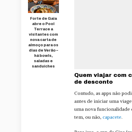
Forte de Gaia
abre o Pool
Terrace a
visitantes com
nova carta de
almoço para os
dias de Verão –
há bowls,
saladas e
sanduíches
Quem viajar com c
de desconto
Contudo, as apps não podi
antes de iniciar uma viage
uma nova funcionalidade d
tem, ou não,
capacete
.