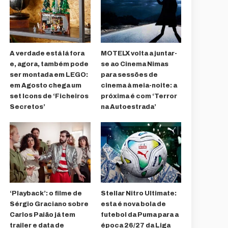
A verdade está lá fora
MOTELX volta a juntar-
e, agora, também pode
se ao Cinema Nimas
ser montada em LEGO:
para sessões de
em Agosto chega um
cinema à meia-noite: a
set Icons de ‘Ficheiros
próxima é com ‘Terror
Secretos’
na Autoestrada’
‘Playback’: o filme de
Stellar Nitro Ultimate:
Sérgio Graciano sobre
esta é nova bola de
Carlos Paião já tem
futebol da Puma para a
trailer e data de
época 26/27 da Liga