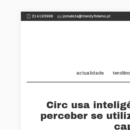
214193988
jornalista@trendy.fidemo.pt
actualidade
tendên
Circ usa intelig
perceber se util
ca