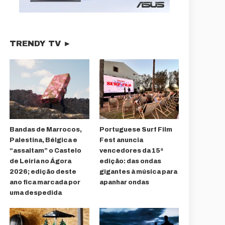
TRENDY TV ►
Bandas de Marrocos,
Portuguese Surf Film
Palestina, Bélgica e
Fest anuncia
“assaltam” o Castelo
vencedores da 15ª
de Leiria no Ágora
edição: das ondas
2026; edição deste
gigantes à música para
ano fica marcada por
apanhar ondas
uma despedida