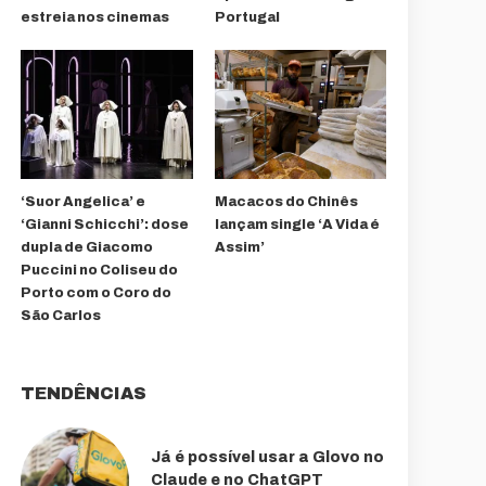
estreia nos cinemas
Portugal
‘Suor Angelica’ e
Macacos do Chinês
‘Gianni Schicchi’: dose
lançam single ‘A Vida é
dupla de Giacomo
Assim’
Puccini no Coliseu do
Porto com o Coro do
São Carlos
TENDÊNCIAS
Já é possível usar a Glovo no
Claude e no ChatGPT