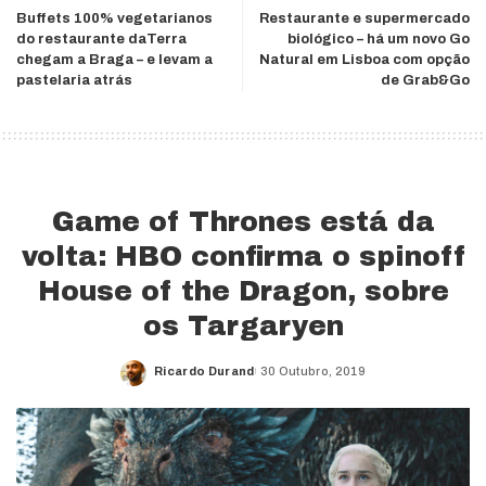
Buffets 100% vegetarianos
Restaurante e supermercado
do restaurante daTerra
biológico – há um novo Go
chegam a Braga – e levam a
Natural em Lisboa com opção
pastelaria atrás
de Grab&Go
Game of Thrones está da
volta: HBO confirma o spinoff
House of the Dragon, sobre
os Targaryen
Ricardo Durand
30 Outubro, 2019
Posted
by