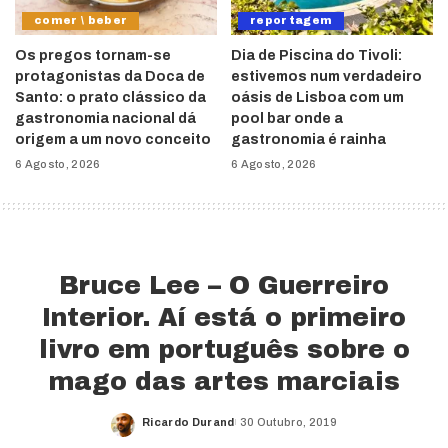
comer \ beber
reportagem
Os pregos tornam-se
Dia de Piscina do Tivoli:
protagonistas da Doca de
estivemos num verdadeiro
Santo: o prato clássico da
oásis de Lisboa com um
gastronomia nacional dá
pool bar onde a
origem a um novo conceito
gastronomia é rainha
6 Agosto, 2026
6 Agosto, 2026
Bruce Lee – O Guerreiro
Interior. Aí está o primeiro
livro em português sobre o
mago das artes marciais
Ricardo Durand
30 Outubro, 2019
Posted
by