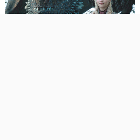
Depois de o episódio piloto da prequela de
GoT ter sido descartado pela HBO, vem o
anúncio oficial de uma nova série deste
universo – House of the Dragon, sobre a casa
Targaryen.
O spinoff de Game of Thrones vai chamar-se House of
the Dragon (Casa do Dragão) e foca-se, essencialmente,
na história dos
Targaryen
, a que pertenciam Daenerys,
o seu irmão Viserys e o seu sobrinho Aegon, ou seja,