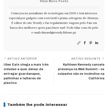
View More Posts
Começou no jornalismo de tecnologias em 2005 e tem interesse
especial por gadgets com ecrã táctil e praias selvagens do Alentejo.
É editor do site Trendy e faz regularmente viagens pelo País em
busca dos melhores spots para fazer surf. Pode falar com ele pelo
e-mail
rdurand@trendy.fidemo.pt
.
ARTIGO ANTERIOR
ARTIGO SEGUINTE
Uber Eats chega a mais três
Kathleen Kennedy cancela
cidades e quer deixar de
presença na Web Summit – os
entregar guardanapos,
culpados são os incêndios na
palhinhas e talheres de
Califórnia
plástico
Também lhe pode interessar