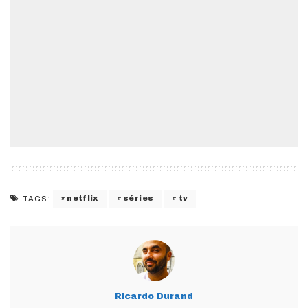
netflix
séries
tv
TAGS:
Ricardo Durand