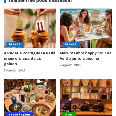
Também lhe pode interessar
breves
breves
A Padaria Portuguesa e Olá
Marriott abre happy hour de
criam croissants com
Verão junto à piscina
gelado
7 Agosto, 2026
7 Agosto, 2026
reportagem
viver