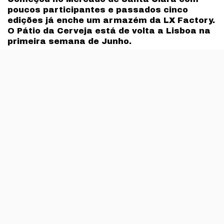
poucos participantes e passados cinco
edições já enche um armazém da LX Factory.
O Pátio da Cerveja está de volta a Lisboa na
primeira semana de Junho.
São quase trinta as marcas de cerveja artesanal
portuguesas e internacionais que vão marcar presença
na edição de 2019 do Pátio da Cerveja, que entra na LX
Factory com o mês de Junho: dias 6, 7 e 8.
O Pátio da Cerveja acontece no armazém Fábrica LX
que está na parte de trás da
LX Factory
, mesmo em
frente ao edifício da direita: ou seja, onde está por
exemplo o restaurante Mez Cais ou a Joalharia Bergue.