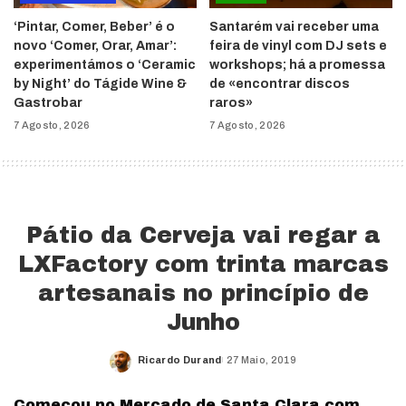
‘Pintar, Comer, Beber’ é o
Santarém vai receber uma
novo ‘Comer, Orar, Amar’:
feira de vinyl com DJ sets e
experimentámos o ‘Ceramic
workshops; há a promessa
by Night’ do Tágide Wine &
de «encontrar discos
Gastrobar
raros»
7 Agosto, 2026
7 Agosto, 2026
Pátio da Cerveja vai regar a
LXFactory com trinta marcas
artesanais no princípio de
Junho
Ricardo Durand
27 Maio, 2019
Posted
by
Começou no Mercado de Santa Clara com