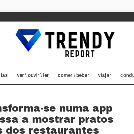
cias
ver \ ouvir \ ler
comer \ beber
viajar
condu
nsforma-se numa app
assa a mostrar pratos
s dos restaurantes