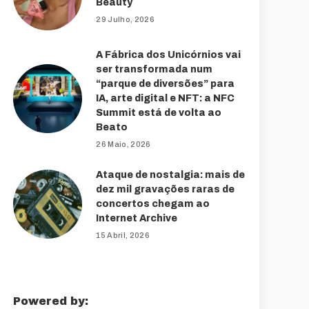
Beauty
29 Julho, 2026
A Fábrica dos Unicórnios vai
ser transformada num
“parque de diversões” para
IA, arte digital e NFT: a NFC
Summit está de volta ao
Beato
26 Maio, 2026
Ataque de nostalgia: mais de
dez mil gravações raras de
concertos chegam ao
Internet Archive
15 Abril, 2026
Powered by: