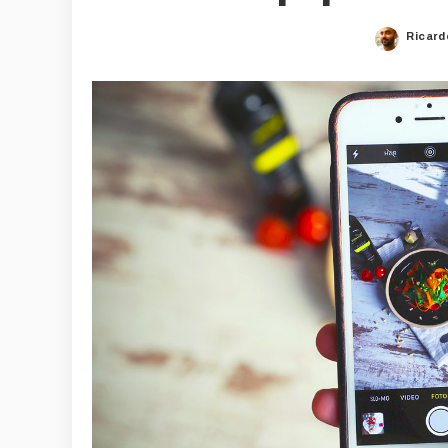
Ricard
Poste
by