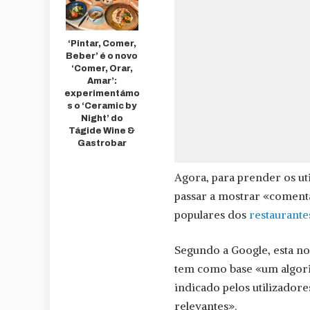
‘Pintar, Comer,
Beber’ é o novo
‘Comer, Orar,
Amar’:
experimentámo
s o ‘Ceramic by
Night’ do
Tágide Wine &
Gastrobar
Agora, para prender os uti
passar a mostrar «coment
populares dos
restaurante
Segundo a Google, esta no
tem como base «um algori
indicado pelos utilizadore
relevantes».