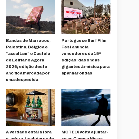
Bandas de Marrocos,
Portuguese Surf Film
Palestina, Bélgica e
Fest anuncia
“assaltam” o Castelo
vencedores da 15ª
de Leiria no Ágora
edição: das ondas
2026; edição deste
gigantes à música para
ano fica marcada por
apanhar ondas
uma despedida
A verdade está lá fora
MOTELX volta a juntar-
e, agora, também pode
se ao Cinema Nimas