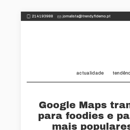
214193988
jornalista@trendy.fidemo.pt
actualidade
tendên
Google Maps tra
para foodies e p
mais populare