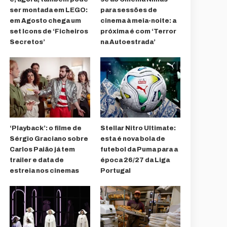
ser montada em LEGO:
para sessões de
em Agosto chega um
cinema à meia-noite: a
set Icons de ‘Ficheiros
próxima é com ‘Terror
Secretos’
na Autoestrada’
‘Playback’: o filme de
Stellar Nitro Ultimate:
Sérgio Graciano sobre
esta é nova bola de
Carlos Paião já tem
futebol da Puma para a
trailer e data de
época 26/27 da Liga
estreia nos cinemas
Portugal