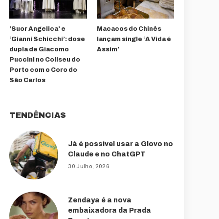
‘Suor Angelica’ e
Macacos do Chinês
‘Gianni Schicchi’: dose
lançam single ‘A Vida é
dupla de Giacomo
Assim’
Puccini no Coliseu do
Porto com o Coro do
São Carlos
TENDÊNCIAS
Já é possível usar a Glovo no
Claude e no ChatGPT
30 Julho, 2026
Zendaya é a nova
embaixadora da Prada