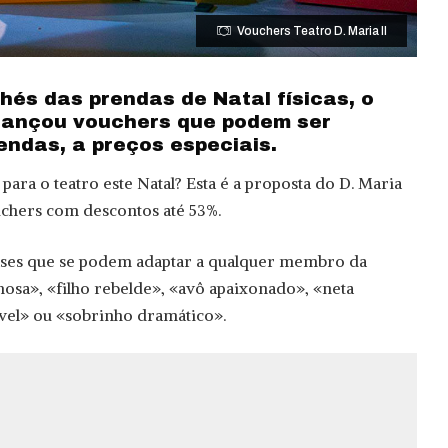
Vouchers Teatro D. Maria II
chés das prendas de Natal físicas, o
I lançou vouchers que podem ser
endas, a preços especiais.
 para o teatro este Natal? Esta é a proposta do D. Maria
uchers com descontos até 53%.
ases que se podem adaptar a qualquer membro da
hosa», «filho rebelde», «avô apaixonado», «neta
vel» ou «sobrinho dramático».