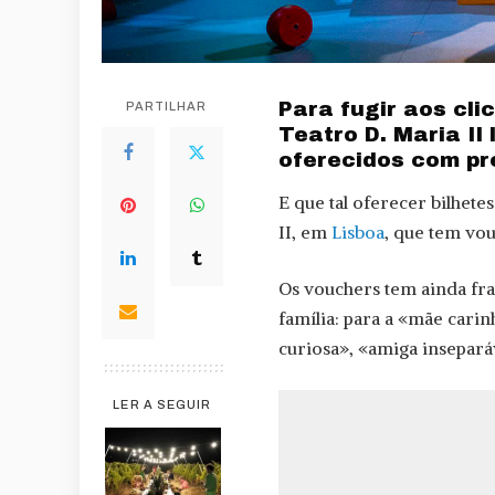
Para fugir aos cli
PARTILHAR
Teatro D. Maria I
oferecidos com pr
E que tal oferecer bilhetes
II, em
Lisboa
, que tem vo
Os vouchers tem ainda fr
família: para a «mãe carin
curiosa», «amiga insepará
LER A SEGUIR