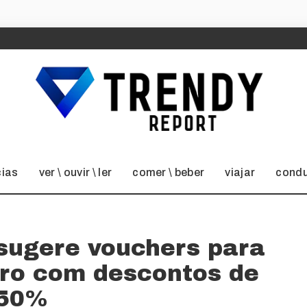
cias
ver \ ouvir \ ler
comer \ beber
viajar
condu
I sugere vouchers para
tro com descontos de
50%