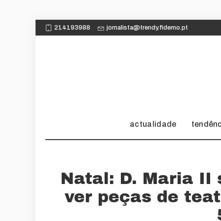
214193988
jornalista@trendy.fidemo.pt
actualidade
tendên
Natal: D. Maria I
ver peças de tea