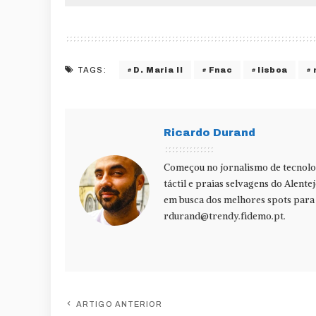
D. Maria II
Fnac
lisboa
TAGS:
Ricardo Durand
Começou no jornalismo de tecnolog
táctil e praias selvagens do Alente
em busca dos melhores spots para f
rdurand@trendy.fidemo.pt
.
ARTIGO ANTERIOR