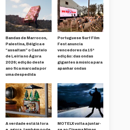
Bandas de Marrocos,
Portuguese Surf Film
Palestina, Bélgica e
Fest anuncia
“assaltam” o Castelo
vencedores da 15ª
de Leiria no Ágora
edição: das ondas
2026; edição deste
gigantes à música para
ano fica marcada por
apanhar ondas
uma despedida
A verdade está lá fora
MOTELX volta a juntar-
e, agora, também pode
se ao Cinema Nimas