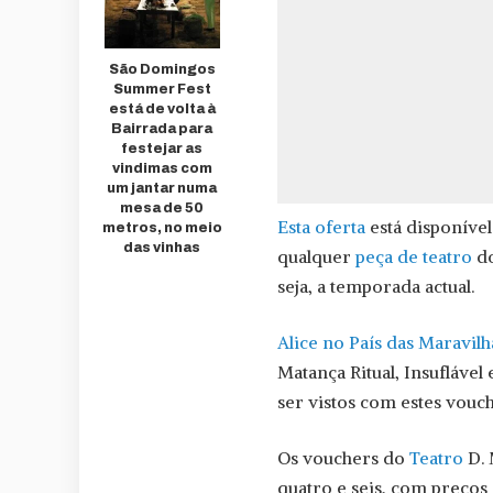
São Domingos
Summer Fest
está de volta à
Bairrada para
festejar as
vindimas com
um jantar numa
mesa de 50
Esta oferta
está disponíve
metros, no meio
das vinhas
qualquer
peça de teatro
do
seja, a temporada actual.
Alice no País das Maravilh
Matança Ritual, Insufláve
ser vistos com estes vouch
Os vouchers do
Teatro
D. 
quatro e seis, com preços 