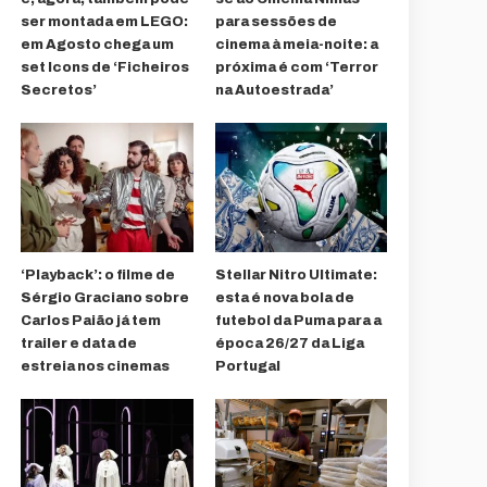
ser montada em LEGO:
para sessões de
em Agosto chega um
cinema à meia-noite: a
set Icons de ‘Ficheiros
próxima é com ‘Terror
Secretos’
na Autoestrada’
‘Playback’: o filme de
Stellar Nitro Ultimate:
Sérgio Graciano sobre
esta é nova bola de
Carlos Paião já tem
futebol da Puma para a
trailer e data de
época 26/27 da Liga
estreia nos cinemas
Portugal