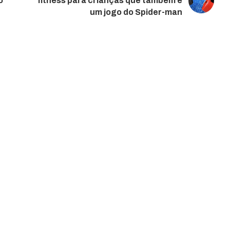
o
fitness para crianças que também é
um jogo do Spider-man