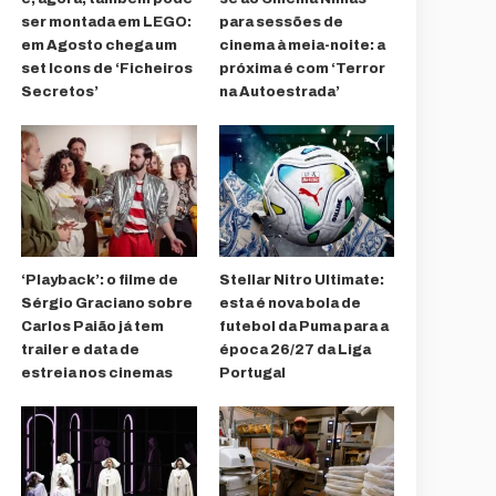
ser montada em LEGO:
para sessões de
em Agosto chega um
cinema à meia-noite: a
set Icons de ‘Ficheiros
próxima é com ‘Terror
Secretos’
na Autoestrada’
‘Playback’: o filme de
Stellar Nitro Ultimate:
Sérgio Graciano sobre
esta é nova bola de
Carlos Paião já tem
futebol da Puma para a
trailer e data de
época 26/27 da Liga
estreia nos cinemas
Portugal