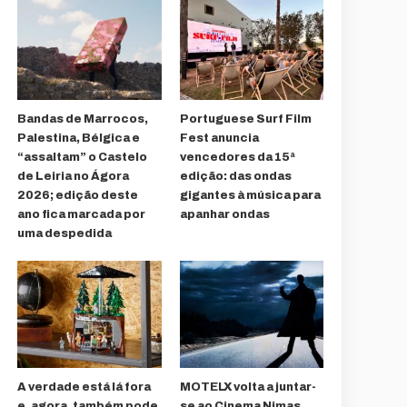
Bandas de Marrocos,
Portuguese Surf Film
Palestina, Bélgica e
Fest anuncia
“assaltam” o Castelo
vencedores da 15ª
de Leiria no Ágora
edição: das ondas
2026; edição deste
gigantes à música para
ano fica marcada por
apanhar ondas
uma despedida
A verdade está lá fora
MOTELX volta a juntar-
e, agora, também pode
se ao Cinema Nimas