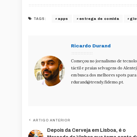
apps
entrega de comida
glo
TAGS:
Ricardo Durand
Começou no jornalismo de tecnolog
táctil e praias selvagens do Alente
em busca dos melhores spots para f
rdurand@trendy.fidemo.pt
.
ARTIGO ANTERIOR
Depois da Cerveja em Lisboa, é o