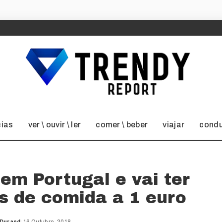
cias
ver \ ouvir \ ler
comer \ beber
viajar
condu
em Portugal e vai ter
s de comida a 1 euro
 Durand
16 Outubro, 2018