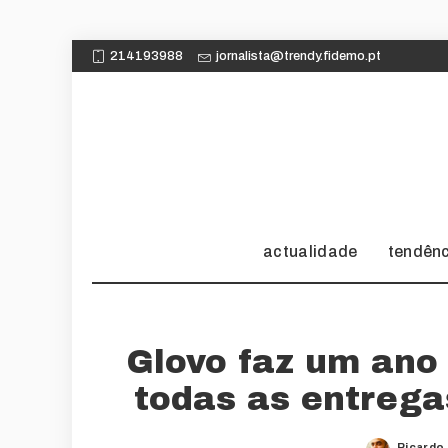
214193988
jornalista@trendy.fidemo.pt
actualidade
tendên
Glovo faz um ano 
todas as entrega
Ricardo