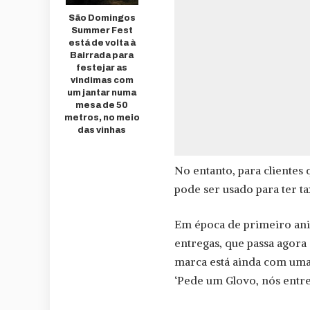
São Domingos
Summer Fest
está de volta à
Bairrada para
festejar as
vindimas com
um jantar numa
mesa de 50
metros, no meio
das vinhas
No entanto, para clientes
pode ser usado para ter ta
Em época de primeiro aniv
entregas, que passa agora 
marca está ainda com uma
‘Pede um Glovo, nós entre