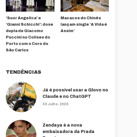
‘Suor Angelica’ e
Macacos do Chinês
‘Gianni Schicchi’: dose
lançam single ‘A Vida é
dupla de Giacomo
Assim’
Puccini no Coliseu do
Porto com o Coro do
São Carlos
TENDÊNCIAS
Já é possível usar a Glovo no
Claude e no ChatGPT
30 Julho, 2026
Zendaya é a nova
embaixadora da Prada